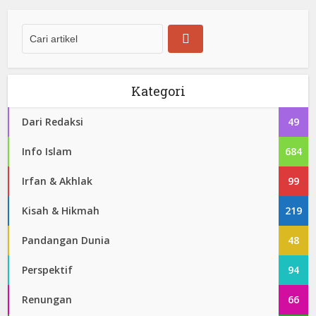
Kategori
Dari Redaksi
49
Info Islam
684
Irfan & Akhlak
99
Kisah & Hikmah
219
Pandangan Dunia
48
Perspektif
94
Renungan
66