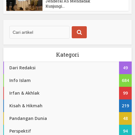
Jenderal AS Mendadak
Kunjungi...
Kategori
Dari Redaksi
49
Info Islam
684
Irfan & Akhlak
99
Kisah & Hikmah
219
Pandangan Dunia
48
Perspektif
94