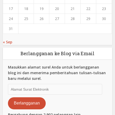
17
18
19
20
21
22
23
24
25
26
27
28
29
30
31
« Sep
Berlangganan ke Blog via Email
Masukkan alamat surel Anda untuk berlangganan
blog ini dan menerima pemberitahuan tulisan-tulisan
baru melalui surel.
Alamat
Surat
Elektronik
Berlangganan
Bergabung dengan 2,902 pelanggan lain