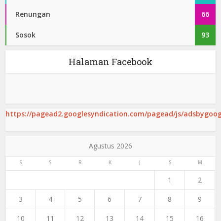
Renungan
66
Sosok
93
Halaman Facebook
https://pagead2.googlesyndication.com/pagead/js/adsbygoogl
Agustus 2026
S
S
R
K
J
S
M
1
2
3
4
5
6
7
8
9
10
11
12
13
14
15
16