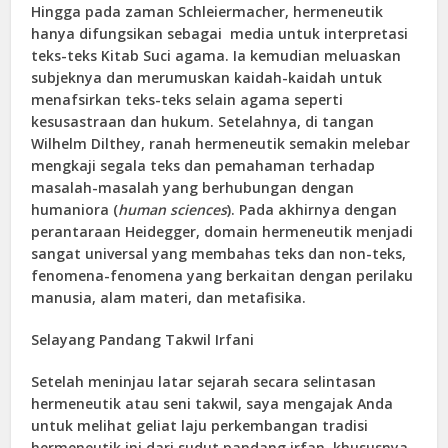
Hingga pada zaman Schleiermacher, hermeneutik
hanya difungsikan sebagai media untuk interpretasi
teks-teks Kitab Suci agama. Ia kemudian meluaskan
subjeknya dan merumuskan kaidah-kaidah untuk
menafsirkan teks-teks selain agama seperti
kesusastraan dan hukum. Setelahnya, di tangan
Wilhelm Dilthey, ranah hermeneutik semakin melebar
mengkaji segala teks dan pemahaman terhadap
masalah-masalah yang berhubungan dengan
humaniora (
human sciences
). Pada akhirnya dengan
perantaraan Heidegger, domain hermeneutik menjadi
sangat universal yang membahas teks dan non-teks,
fenomena-fenomena yang berkaitan dengan perilaku
manusia, alam materi, dan metafisika.
Selayang Pandang Takwil Irfani
Setelah meninjau latar sejarah secara selintasan
hermeneutik atau seni takwil, saya mengajak Anda
untuk melihat geliat laju perkembangan tradisi
hermeneutik ini dari sudut pandang irfan, khususnya