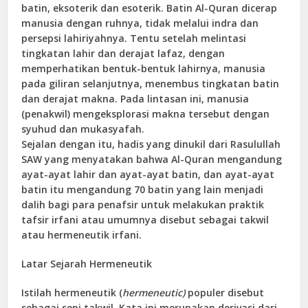
batin, eksoterik dan esoterik. Batin Al-Quran dicerap
manusia dengan ruhnya, tidak melalui indra dan
persepsi lahiriyahnya. Tentu setelah melintasi
tingkatan lahir dan derajat lafaz, dengan
memperhatikan bentuk-bentuk lahirnya, manusia
pada giliran selanjutnya, menembus tingkatan batin
dan derajat makna. Pada lintasan ini, manusia
(penakwil) mengeksplorasi makna tersebut dengan
syuhud dan mukasyafah.
Sejalan dengan itu, hadis yang dinukil dari Rasulullah
SAW yang menyatakan bahwa Al-Quran mengandung
ayat-ayat lahir dan ayat-ayat batin, dan ayat-ayat
batin itu mengandung 70 batin yang lain menjadi
dalih bagi para penafsir untuk melakukan praktik
tafsir irfani atau umumnya disebut sebagai takwil
atau hermeneutik irfani.
Latar Sejarah Hermeneutik
Istilah hermeneutik (
hermeneutic)
populer disebut
sebagai seni takwil. Kata ini merupakan derivasi dari