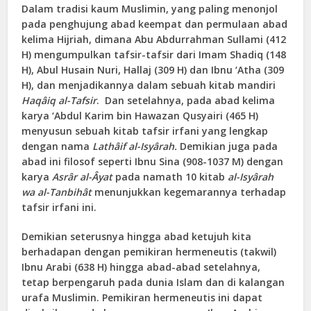
Dalam tradisi kaum Muslimin, yang paling menonjol
pada penghujung abad keempat dan permulaan abad
kelima Hijriah, dimana Abu Abdurrahman Sullami (412
H) mengumpulkan tafsir-tafsir dari Imam Shadiq (148
H), Abul Husain Nuri, Hallaj (309 H) dan Ibnu ‘Atha (309
H), dan menjadikannya dalam sebuah kitab mandiri
Haqâiq al-Tafsir
. Dan setelahnya, pada abad kelima
karya ‘Abdul Karim bin Hawazan Qusyairi (465 H)
menyusun sebuah kitab tafsir irfani yang lengkap
dengan nama
Lathâif al-Isyârah.
Demikian juga pada
abad ini filosof seperti Ibnu Sina (908-1037 M) dengan
karya
Asrâr al-Âyat
pada namath 10 kitab
al-Isyârah
wa al-Tanbihât
menunjukkan kegemarannya terhadap
tafsir irfani ini.
Demikian seterusnya hingga abad ketujuh kita
berhadapan dengan pemikiran hermeneutis (takwil)
Ibnu Arabi (638 H) hingga abad-abad setelahnya,
tetap berpengaruh pada dunia Islam dan di kalangan
urafa Muslimin. Pemikiran hermeneutis ini dapat