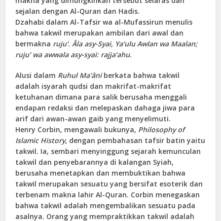
makna yang dimungkinkan tersebut selaras dan
sejalan dengan Al-Quran dan Hadis.
Dzahabi dalam Al-Tafsir wa al-Mufassirun menulis
bahwa takwil merupakan ambilan dari awal dan
bermakna
ruju’.
Âla asy-Syai, Ya’ulu Awlan wa Maalan;
ruju’ wa awwala asy-syai: rajja’ahu.
Alusi dalam
Ruhul Ma’âni
berkata bahwa takwil
adalah isyarah qudsi dan makrifat-makrifat
ketuhanan dimana para salik berusaha menggali
endapan redaksi dan melepaskan dahaga jiwa para
arif dari awan-awan gaib yang menyelimuti.
Henry Corbin, mengawali bukunya,
Philosophy of
Islamic History
, dengan pembahasan tafsir batin yaitu
takwil. Ia, sembari menyinggung sejarah kemunculan
takwil dan penyebarannya di kalangan Syiah,
berusaha menetapkan dan membuktikan bahwa
takwil merupakan sesuatu yang bersifat esoterik dan
terbenam makna lahir Al-Quran. Corbin menegaskan
bahwa takwil adalah mengembalikan sesuatu pada
asalnya. Orang yang mempraktikkan takwil adalah