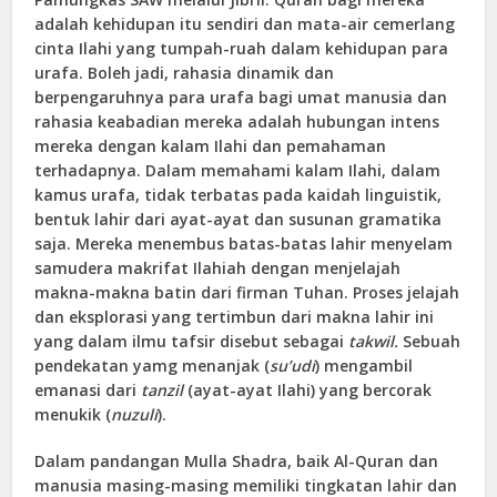
adalah kehidupan itu sendiri dan mata-air cemerlang
cinta Ilahi yang tumpah-ruah dalam kehidupan para
urafa. Boleh jadi, rahasia dinamik dan
berpengaruhnya para urafa bagi umat manusia dan
rahasia keabadian mereka adalah hubungan intens
mereka dengan kalam Ilahi dan pemahaman
terhadapnya. Dalam memahami kalam Ilahi, dalam
kamus urafa, tidak terbatas pada kaidah linguistik,
bentuk lahir dari ayat-ayat dan susunan gramatika
saja. Mereka menembus batas-batas lahir menyelam
samudera makrifat Ilahiah dengan menjelajah
makna-makna batin dari firman Tuhan. Proses jelajah
dan eksplorasi yang tertimbun dari makna lahir ini
yang dalam ilmu tafsir disebut sebagai
takwil.
Sebuah
pendekatan yamg menanjak (
su’udi
) mengambil
emanasi dari
tanzil
(ayat-ayat Ilahi) yang bercorak
menukik (
nuzuli
).
Dalam pandangan Mulla Shadra, baik Al-Quran dan
manusia masing-masing memiliki tingkatan lahir dan