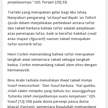
penjelasannya.”
(QS. Furqan [25]:33)
Tsa’labi yang merupakan gelar bagi Abu Ishaq
Naisyaburi pengarang
“al-Kasyf wal Bayân ‘an Tafsiril
Qurân
dalam menjelaskan perbedaan antara tafsir
dan takwil berkata bahwa tafsir adalah penjelasan
atas penetapan lafaz, baik ia bersifat hakikat (
real)
atau majazi (
figuratif)
, namun takwil merupakan
tafsir esoterik lafaz.
Henri Corbin memandang bahwa tafsir merupakan
langkah awal sementara takwil sebagai langkah
kedua. Corbin memandang takwil
idem ditto
dengan
hermeneutik.
Ibnu Arabi tatkala menuliskan ihwal takwil mimpi
Yusuf menuturkan:
“Dan Yusuf berkata, “Hai ayahku,
inilah takbir mimpiku yang dahulu itu; sesungguhnya
Tuhanku telah menjadikannya suatu kenyataan.”
(QS.
Yusuf [12]:100) pada dunia persespi pasca dunia
khayal (fantasi), sementara Rasulullah memandang