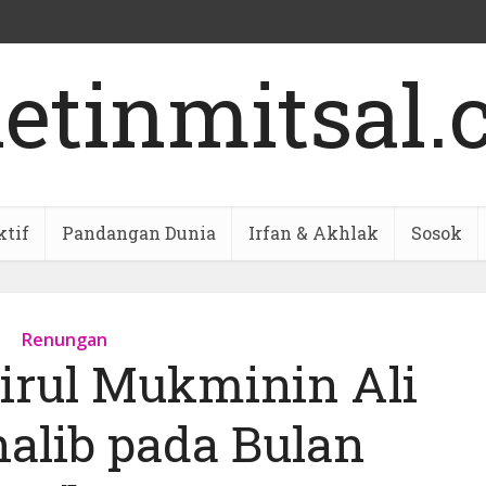
ktif
Pandangan Dunia
Irfan & Akhlak
Sosok
Renungan
rul Mukminin Ali
halib pada Bulan