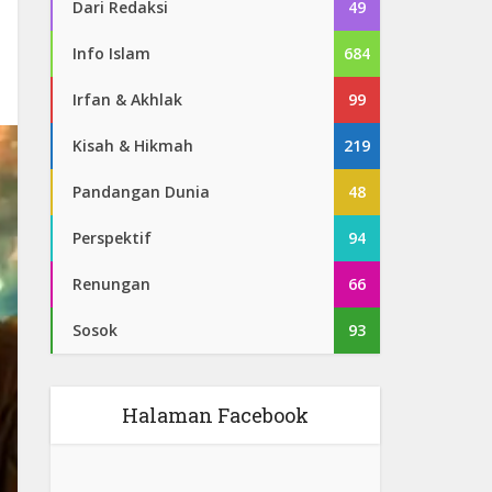
Dari Redaksi
49
Info Islam
684
Irfan & Akhlak
99
Kisah & Hikmah
219
Pandangan Dunia
48
Perspektif
94
Renungan
66
Sosok
93
Halaman Facebook