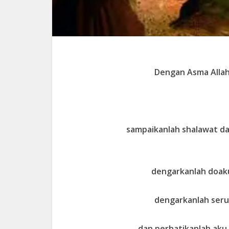
Dengan Asma Alla
sampaikanlah shalawat d
dengarkanlah doak
dengarkanlah ser
dan perhatikanlah aku