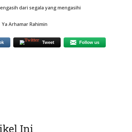
engasih dari segala yang mengasihi
Arhamar Rahimin
ok
Tweet
Follow us
kel Ini