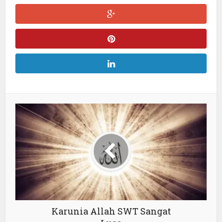
Karunia Allah SWT Sangat