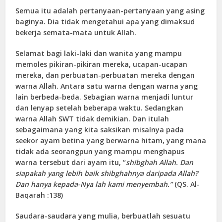
Semua itu adalah pertanyaan-pertanyaan yang asing
baginya. Dia tidak mengetahui apa yang dimaksud
bekerja semata-mata untuk Allah.
Selamat bagi laki-laki dan wanita yang mampu
memoles pikiran-pikiran mereka, ucapan-ucapan
mereka, dan perbuatan-perbuatan mereka dengan
warna Allah. Antara satu warna dengan warna yang
lain berbeda-beda. Sebagian warna menjadi luntur
dan lenyap setelah beberapa waktu. Sedangkan
warna Allah SWT tidak demikian. Dan itulah
sebagaimana yang kita saksikan misalnya pada
seekor ayam betina yang berwarna hitam, yang mana
tidak ada seorangpun yang mampu menghapus
warna tersebut dari ayam itu, “
shibghah Allah. Dan
siapakah yang lebih baik shibghahnya daripada Allah?
Dan hanya kepada-Nya lah kami menyembah.”
(QS. Al-
Baqarah :138)
Saudara-saudara yang mulia, berbuatlah sesuatu