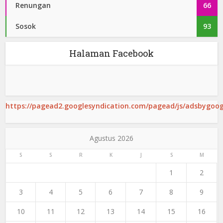
Renungan
66
Sosok
93
Halaman Facebook
https://pagead2.googlesyndication.com/pagead/js/adsbygoogl
Agustus 2026
S
S
R
K
J
S
M
1
2
3
4
5
6
7
8
9
10
11
12
13
14
15
16