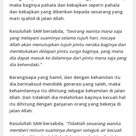
maka baginya pahala dan kebajikan seperti pahala
dan kebajikan yang diberikan kepada seoarang yang
mati syahid di jalan Allah.
Rasulullah SAW bersabda,
“Seorang wanita mana saja
yang melayani suaminya selama tujuh hari, niscaya
Allah akan menutupkan tujuh pintu neraka baginya dan
membukakan delapan pintu surga baginya, yang mana
dia dapat masuk ke dalamnya dari pintu mana saja yang
dia kehendaki.”
Barangsiapa yang hamil, dan dengan kehamilan itu
dia bermaksud mendidik generasi yang saleh, maka
kehamilannya itu dihitung sebagai kehamilan di jalan
Allah. Dan tidaklah dia melahirkan bayinya kecuali hal
itu dihitung dengan ganjaran orang yang bekerja di
jalan Allah.
Rasulullah SAW bersabda,
“Tidaklah seoarang wanita
memberi minum suaminya dengan seteguk air kecuali