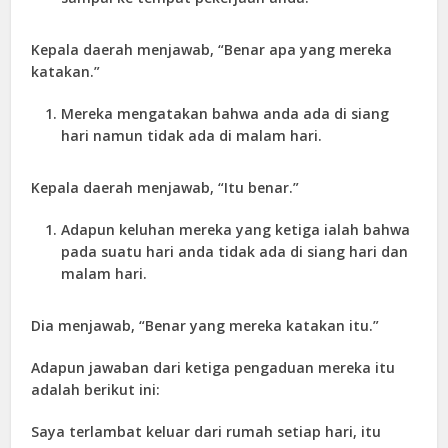
Kepala daerah menjawab, “Benar apa yang mereka
katakan.”
Mereka mengatakan bahwa anda ada di siang
hari namun tidak ada di malam hari.
Kepala daerah menjawab, “Itu benar.”
Adapun keluhan mereka yang ketiga ialah bahwa
pada suatu hari anda tidak ada di siang hari dan
malam hari.
Dia menjawab, “Benar yang mereka katakan itu.”
Adapun jawaban dari ketiga pengaduan mereka itu
adalah berikut ini:
Saya terlambat keluar dari rumah setiap hari, itu