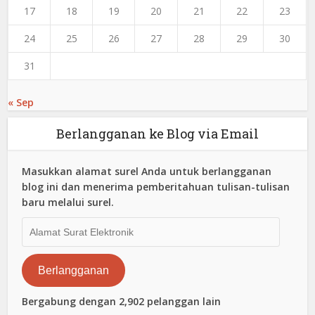
17
18
19
20
21
22
23
24
25
26
27
28
29
30
31
« Sep
Berlangganan ke Blog via Email
Masukkan alamat surel Anda untuk berlangganan
blog ini dan menerima pemberitahuan tulisan-tulisan
baru melalui surel.
Alamat
Surat
Elektronik
Berlangganan
Bergabung dengan 2,902 pelanggan lain