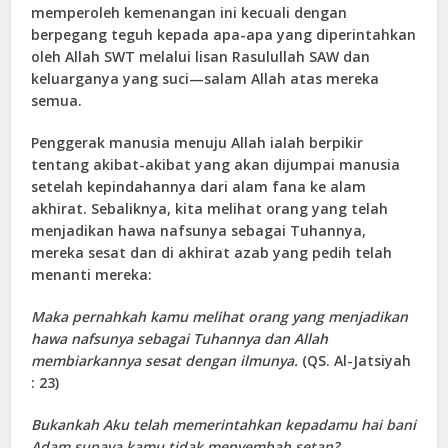
memperoleh kemenangan ini kecuali dengan
berpegang teguh kepada apa-apa yang diperintahkan
oleh Allah SWT melalui lisan Rasulullah SAW dan
keluarganya yang suci—salam Allah atas mereka
semua.
Penggerak manusia menuju Allah ialah berpikir
tentang akibat-akibat yang akan dijumpai manusia
setelah kepindahannya dari alam fana ke alam
akhirat. Sebaliknya, kita melihat orang yang telah
menjadikan hawa nafsunya sebagai Tuhannya,
mereka sesat dan di akhirat azab yang pedih telah
menanti mereka:
Maka pernahkah kamu melihat orang yang menjadikan
hawa nafsunya sebagai Tuhannya dan Allah
membiarkannya sesat dengan ilmunya.
(QS. Al-Jatsiyah
: 23)
Bukankah Aku telah memerintahkan kepadamu hai bani
Adam supaya kamu tidak menyembah setan?