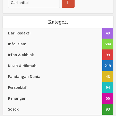
Kategori
Dari Redaksi
49
Info Islam
684
Irfan & Akhlak
99
Kisah & Hikmah
219
Pandangan Dunia
48
Perspektif
94
Renungan
66
Sosok
93