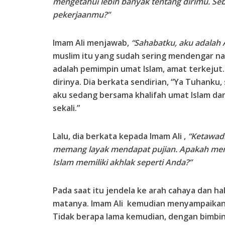
mengetahui lebih banyak tentang dirimu. S
pekerjaanmu?”
Imam Ali menjawab,
“Sahabatku, aku adalah Al
muslim itu yang sudah sering mendengar na
adalah pemimpin umat Islam, amat terkeju
dirinya. Dia berkata sendirian, “Ya Tuhanku, 
aku sedang bersama khalifah umat Islam d
sekali.”
Lalu, dia berkata kepada Imam Ali ,
“Ketawad
memang layak mendapat pujian. Apakah mere
Islam memiliki akhlak seperti Anda?”
Pada saat itu jendela ke arah cahaya dan h
matanya. Imam Ali kemudian menyampaikan a
Tidak berapa lama kemudian, dengan bimbin