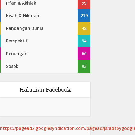
Irfan & Akhlak
99
Kisah & Hikmah
219
Pandangan Dunia
48
Perspektif
94
Renungan
66
Sosok
93
Halaman Facebook
https://pagead2.googlesyndication.com/pagead/js/adsbygoogle