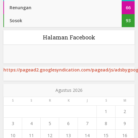
Renungan
66
Sosok
93
Halaman Facebook
https://pagead2.googlesyndication.com/pagead/js/adsbygoogl
Agustus 2026
S
S
R
K
J
S
M
1
2
3
4
5
6
7
8
9
10
11
12
13
14
15
16