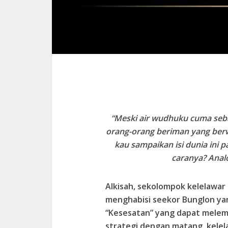
“Meski air wudhuku cuma seb
orang-orang beriman yang ber
kau sampaikan isi dunia ini 
caranya? Analo
Alkisah, sekolompok kelelaw
menghabisi seekor Bunglon ya
“Kesesatan” yang dapat mele
strategi dengan matang, kelel