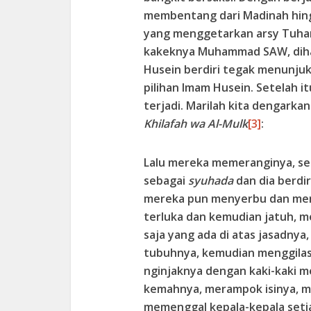
membentang dari Madinah hing
yang menggetarkan arsy Tuha
kakeknya Muhammad SAW, diha
Husein berdiri tegak menunju
pilihan Imam Husein. Setelah i
terjadi. Marilah kita dengarka
Khilafah wa Al-Mulk
[3]
:
Lalu mereka memeranginya, se
sebagai
syuhada
dan dia berdi
mereka pun menyerbu dan men
terluka dan kemudian jatuh,
saja yang ada di atas jasadn
tubuhnya, kemudian menggila
nginjaknya dengan kaki-kaki me
kemahnya, merampok isinya, me
memenggal kepala-kepala setia