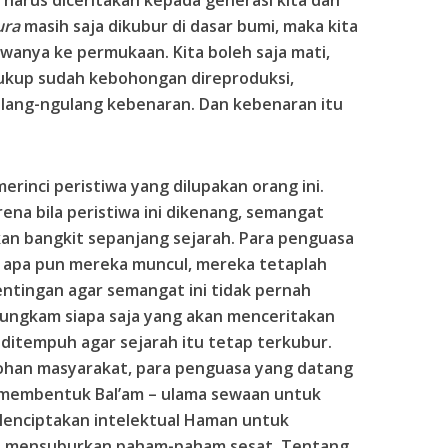
ura
masih saja dikubur di dasar bumi, maka kita
anya ke permukaan. Kita boleh saja mati,
Cukup sudah kebohongan direproduksi,
ulang-ngulang kebenaran. Dan kebenaran itu
erinci peristiwa yang dilupakan orang ini.
na bila peristiwa ini dikenang, semangat
an bangkit sepanjang sejarah. Para penguasa
 apa pun mereka muncul, mereka tetaplah
entingan agar semangat ini tidak pernah
ungkam siapa saja yang akan menceritakan
 ditempuh agar sejarah itu tetap terkubur.
an masyarakat, para penguasa yang datang
n membentuk Bal’am – ulama sewaan untuk
Menciptakan intelektual Haman untuk
n mensuburkan paham-paham sesat. Tentang