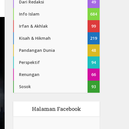
Dari Redaksi
49
Info Islam
684
Irfan & Akhlak
99
Kisah & Hikmah
219
Pandangan Dunia
48
Perspektif
94
Renungan
66
Sosok
93
Halaman Facebook