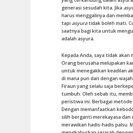
generasi sesudah kita. Jika
asy
harus menggalinya dan membaw
tapi
asyura
tidak boleh mati. 
saatnya bagi kita untuk meng
adalah asyura.
Kepada Anda, saya tidak akan m
Orang berusaha melupakan kare
untuk menegakkan keadilan ak
di mana pun dan dengan wajah
Firaun yang selalu saja berkep
tumbuh. Oleh sebab itu, memb
peristiwa ini. Berbagai metode
Dengan memanfaatkan kebodoh
silih berganti merekayasa da
merawikan hadis-hadis palsu. 
mengkaburkan sejarah denga