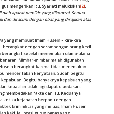
igus mengerikan itu, Syariati melukiskan
[2]
,
 oleh aparat pemikir yang dikontrol. Semua
jali dan diracuni dengan obat yang disajikan atas
nya yang membuat Imam Husein – kira-kira
lu – berangkat dengan serombongan orang kecil
Ia berangkat setelah menemukan ulama-ulama
kebenaran. Mimbar-mimbar malah digunakan
 Husein berangkat karena tidak menemukan
mpu menceritakan kenyataan. Sudah begitu
 kepalsuan. Begitu banyaknya kepalsuan yang
an kebatilan tidak lagi dapat dibedakan.
yang membedakan fakta dan isu. Keduanya
ra ketika kejahatan berpadu dengan
aktek kriminilitas yang meluas, Imam Husein
an kaki, ia lintasi gurun panas yang