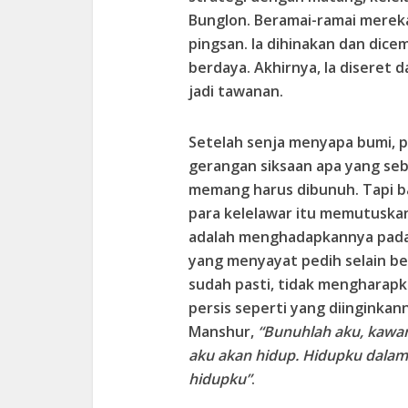
Bunglon. Beramai-ramai mere
pingsan. Ia dihinakan dan dic
berdaya. Akhirnya, Ia diseret 
jadi tawanan.
Setelah senja menyapa bumi, p
gerangan siksaan apa yang seb
memang harus dibunuh. Tapi ba
para kelelawar itu memutuska
adalah menghadapkannya pada m
yang menyayat pedih selain be
sudah pasti, tidak mengharapka
persis seperti yang diinginka
Manshur,
“Bunuhlah aku, kawa
aku akan hidup. Hidupku dala
hidupku”
.