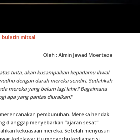
buletin mitsal
Oleh : Almin Jawad Moerteza
atas tinta, akan kusampaikan kepadamu ihwal
wudhu dengan darah mereka sendiri. Sudahkah
pada mereka yang belum lagi lahir? Bagaimana
gi apa yang pantas diuraikan?
ar merencanakan pembunuhan. Mereka hendak
ng dianggap menyebarkan “ajaran sesat”.
mahkan kekuasaan mereka. Setelah menyusun
awar-kelelawar itu menyerbu kediaman si