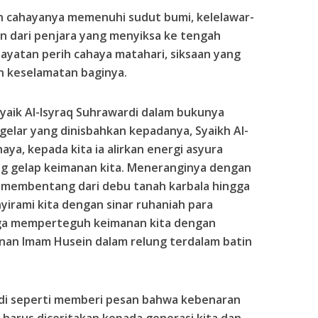
 cahayanya memenuhi sudut bumi, kelelawar-
n dari penjara yang menyiksa ke tengah
ayatan perih cahaya matahari, siksaan yang
 keselamatan baginya.
 Syaik Al-Isyraq Suhrawardi dalam bukunya
 gelar yang dinisbahkan kepadanya, Syaikh Al-
ya, kepada kita ia alirkan energi asyura
ng gelap keimanan kita. Meneranginya dengan
g membentang dari debu tanah karbala hingga
nyirami kita dengan sinar ruhaniah para
juga memperteguh keimanan kita dengan
an Imam Husein dalam relung terdalam batin
di seperti memberi pesan bahwa kebenaran
harus diceritakan kepada generasi kita dan