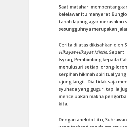
Saat matahari membentangkan
kelelawar itu menyeret Bunglo
tanah lapang agar merasakan s
sesungguhnya merupakan jalan
Cerita di atas dikisahkan oleh
Hikayat-Hikayat Mistis
. Seperti
Isyraq, Pembimbing kepada Caha
menulusuri setiap lorong-loro
serpihan hikmah spiritual yan
ujung langit. Dia tidak saja me
syuhada yang gugur, tapi ia 
mencelupkan makna pengorban
kita.
Dengan anekdot itu, Suhrawar
yang terkandung dalam asyura 