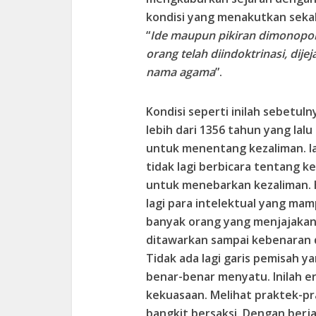
kondisi yang menakutkan sekal
“
Ide maupun pikiran dimonopoli
orang telah diindoktrinasi, dije
nama agama
”.
Kondisi seperti inilah sebetul
lebih dari 1356 tahun yang la
untuk menentang kezaliman. 
tidak lagi berbicara tentang 
untuk menebarkan kezaliman.
lagi para intelektual yang ma
banyak orang yang menjajakan
ditawarkan sampai kebenaran d
Tidak ada lagi garis pemisah 
benar-benar menyatu. Inilah e
kekuasaan. Melihat praktek-pr
bangkit bersaksi. Dengan berjal