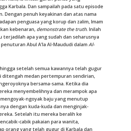
ga Karbala. Dan sampailah pada satu episode
n. Dengan penuh keyakinan dan atas nama
dapan penguasa yang korup dan zalim, Imam
kkan kebenaran,
demonstrate the truth
. Inilah
tu terjadilah apa yang sudah dan seharusnya
n penuturan Abul A’la Al-Maududi dalam
Al-
hingga setelah semua kawannya telah gugur
ri ditengah medan pertempuran sendirian,
geroyoknya bersama-sama. Ketika dia
 mereka menyembelihnya dan merampok apa
ya, mengoyak-ngoyak baju yang menutup
snya dengan kuda-kuda dan menginjak-
reka. Setelah itu mereka beralih ke
ncabik-cabik pakaian para wanita,
p orang yang telah gugur di Karbala dan