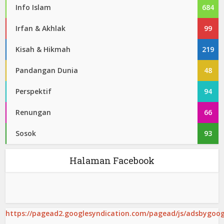
Info Islam
684
Irfan & Akhlak
99
Kisah & Hikmah
219
Pandangan Dunia
48
Perspektif
94
Renungan
66
Sosok
93
Halaman Facebook
https://pagead2.googlesyndication.com/pagead/js/adsbygoogl