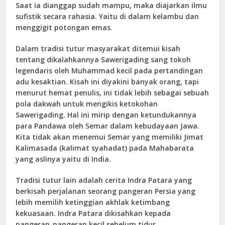
Saat ia dianggap sudah mampu, maka diajarkan ilmu
sufistik secara rahasia. Yaitu di dalam kelambu dan
menggigit potongan emas.
Dalam tradisi tutur masyarakat ditemui kisah
tentang dikalahkannya Sawerigading sang tokoh
legendaris oleh Muhammad kecil pada pertandingan
adu kesaktian. Kisah ini diyakini banyak orang, tapi
menurut hemat penulis, ini tidak lebih sebagai sebuah
pola dakwah untuk mengikis ketokohan
Sawerigading. Hal ini mirip dengan ketundukannya
para Pandawa oleh Semar dalam kebudayaan Jawa.
Kita tidak akan menemui Semar yang memiliki Jimat
Kalimasada (kalimat syahadat) pada Mahabarata
yang aslinya yaitu di India.
Tradisi tutur lain adalah cerita Indra Patara yang
berkisah perjalanan seorang pangeran Persia yang
lebih memilih ketinggian akhlak ketimbang
kekuasaan. Indra Patara dikisahkan kepada
pangeran-pangeran kecil sebelum tidur.