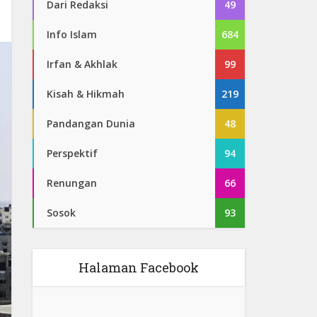
Dari Redaksi
49
Info Islam
684
Irfan & Akhlak
99
Kisah & Hikmah
219
Pandangan Dunia
48
Perspektif
94
Renungan
66
Sosok
93
Halaman Facebook