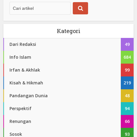
Kategori
Dari Redaksi
49
Info Islam
684
Irfan & Akhlak
99
Kisah & Hikmah
219
Pandangan Dunia
48
Perspektif
94
Renungan
66
Sosok
93