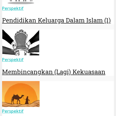
Perspektif
Pendidikan Keluarga Dalam Islam (1)
Perspektif
Membincangkan (Lagi) Kekuasaan
Perspektif