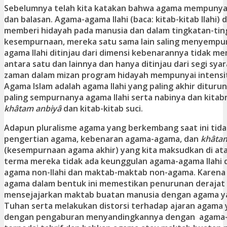
Sebelumnya telah kita katakan bahwa agama mempuny
dan balasan. Agama-agama Ilahi (baca: kitab-kitab Ilahi)
memberi hidayah pada manusia dan dalam tingkatan-ti
kesempurnaan, mereka satu sama lain saling menyempu
agama Ilahi ditinjau dari dimensi kebenarannya tidak me
antara satu dan lainnya dan hanya ditinjau dari segi sy
zaman dalam mizan program hidayah mempunyai intensit
Agama Islam adalah agama Ilahi yang paling akhir ditur
paling sempurnanya agama Ilahi serta nabinya dan kita
khâtam anbiyâ
dan kitab-kitab suci.
Adapun pluralisme agama yang berkembang saat ini tid
pengertian agama, kebenaran agama-agama, dan
khâta
(kesempurnaan agama akhir) yang kita maksudkan di at
terma mereka tidak ada keunggulan agama-agama Ilahi 
agama non-Ilahi dan maktab-maktab non-agama. Karena i
agama dalam bentuk ini memestikan penurunan derajat 
mensejajarkan maktab buatan manusia dengan agama y
Tuhan serta melakukan distorsi terhadap ajaran agama
dengan pengaburan menyandingkannya dengan agama-