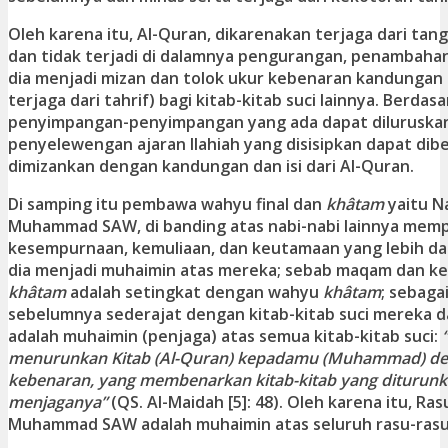
Oleh karena itu, Al-Quran, dikarenakan terjaga dari tan
dan tidak terjadi di dalamnya pengurangan, penambahan
dia menjadi mizan dan tolok ukur kebenaran kandungan d
terjaga dari tahrif) bagi kitab-kitab suci lainnya. Berdasa
penyimpangan-penyimpangan yang ada dapat diluruska
penyelewengan ajaran Ilahiah yang disisipkan dapat dib
dimizankan dengan kandungan dan isi dari Al-Quran.
Di samping itu pembawa wahyu final dan
khâtam
yaitu N
Muhammad SAW, di banding atas nabi-nabi lainnya mem
kesempurnaan, kemuliaan, dan keutamaan yang lebih da
dia menjadi muhaimin atas mereka; sebab maqam dan k
khâtam
adalah setingkat dengan wahyu
khâtam
; sebaga
sebelumnya sederajat dengan kitab-kitab suci mereka d
adalah muhaimin (penjaga) atas semua kitab-kitab suci:
menurunkan Kitab (Al-Quran) kepadamu (Muhammad) 
kebenaran, yang membenarkan kitab-kitab yang diturun
menjaganya”
(QS. Al-Maidah [5]: 48). Oleh karena itu, Ra
Muhammad SAW adalah muhaimin atas seluruh rasu-rasul 