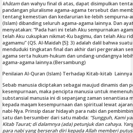
khâtam
dan wahyu final di atas, dapat disimpulkan tenta
pandangan pluralisme agama-agama tersebut dan membe
tentang kemestian dan kedarurian ke-lebih sempurna-
(Islam) dibanding seluruh agama-agama lainnya. Dan aya
menyatakan:
“Pada hari ini telah Aku sempurnakan ag
telah Aku cukupkan nikmat-Ku bagimu, dan telah Aku rid
agamamu”
(QS. Al-Maidah [5]: 3) adalah dalil bahwa sua
menduduki tingkatan final dan akhir dari pergerakan s
agama serta hukum-hukum dan undang-undangnya lebih
agama-agama lainnya.(Bersambung)
Penilaian Al-Quran (Islam) Terhadap Kitab-kitab Lainnya
Sebab manusia diciptakan sebagai maujud dinamis dan p
kesempurnaan, maka pencipta manusia untuk memenuh
substansial manusia ini di sepanjang zaman senantias
kepada maqam kesempurnaan dan spiritual lewat ajaran
nabi-Nya. Prinsip dasar hidayah para nabi dan pembimbi
satu dan bersumber dari satu mabda:
“Sungguh, Kami y
Kitab Taurat; di dalamnya (ada) petunjuk dan cahaya. Yan
para nabi yang berserah diri kepada Allah memberi putus