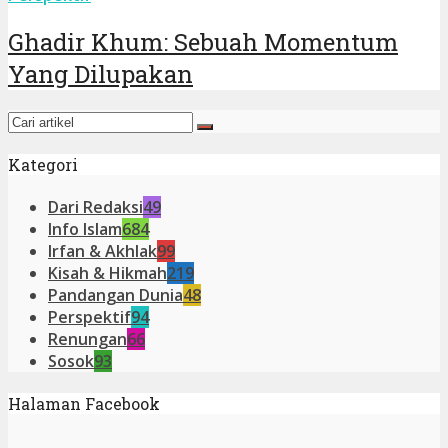
Ghadir Khum: Sebuah Momentum
Yang Dilupakan
Kategori
Dari Redaksi
49
Info Islam
684
Irfan & Akhlak
99
Kisah & Hikmah
219
Pandangan Dunia
48
Perspektif
94
Renungan
66
Sosok
93
Halaman Facebook