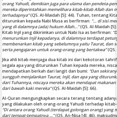
orang Yahudi, demikian juga para ulama dan pendeta-pe
mereka diperintahkan memelihara kitab-kitab Allah dan 
terhadapnya”
(QS. Al-Maidah [5]: 44). Tuhan, tentang Ki
diturunkan kepada Nabi Musa as berfirman:
“… di sisi me
yang di dalamnya (ada) hukum Allah…”
(QS. Al-Maidah [5]
Kitab Injil yang dikirimkan untuk Nabi Isa as berfirman:
“
menurunkan Injil kepadanya, di dalamnya terdapat petun
membenarkan kitab yang sebelumnya yaitu Taurat, dan s
serta pengajaran untuk orang-orang yang bertakwa”
(QS. 
Jika ahli kitab menjaga dua kitab ini dari kekotoran tah
segala apa yang diturunkan Tuhan kepada mereka, nisc
mendapatkan berkah dari langit dan bumi:
“Dan sekiran
sungguh menjalankan Taurat, Injil, dan apa yang dituru
dari Tuhannya, niscaya mereka akan mendapat makanan 
dari bawah kaki mereka”
(QS. Al-Maidah [5]: 66).
Al-Quran mengungkapkan secara terang tentang adanya
yang dilakukan oleh orang-orang Yahudi terhadap kitab
“Di antara orang Yahudi (terdapat golongan orang) yang
dari tempat-tempatnya …”
(QS. An-Nisa [4]: 46), maksudn