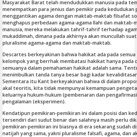
Masyarakat Barat telah mendudukkan manusia pada te
menempatkan para jenius dan pemikir pada kedudukan p
menggantikan agama dengan maktab-maktab filsafat sos
menghapus perbedaan agama-agama Ilahi dan maktab-
manusia, mereka melakukan tahrif-tahrif terhadap aga
mukaddimah, dimana pada akhirnya akan muncullah suat
pluralisme agama-agama dan maktab-maktab.
Descartes berkeyakinan bahwa hakikat ada pada semua
kelompok yang berrhak membatasi hakikat hanya pada d
semuanya dalam pemahaman hakikat adalah sama. Tentu
menimbulkan tanda tanya besar bagi kadar kevaliditasa
Sementara itu Kant berkeyakinan bahwa di dalam proposis
akal teoritis, kita tidak mempunyai kemampuan pengeta
keluarnya hukum-hukum (pembenaran dan pengafirmasi
pengalaman (eksperimen).
Kendatipun pemikiran-pemikiran ini dalam posisi dan k
tersendiri dari sudut benar dan salahnya masih perlu dika
pemikiran-pemikiran ini biasnya di era sekarang sudah d
natijah yang sama, yakni pluralisme falsafi, agama, dan a