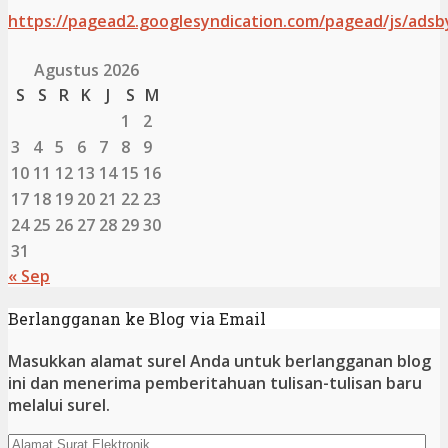
https://pagead2.googlesyndication.com/pagead/js/adsb
Agustus 2026
S
S
R
K
J
S
M
1
2
3
4
5
6
7
8
9
10
11
12
13
14
15
16
17
18
19
20
21
22
23
24
25
26
27
28
29
30
31
« Sep
Berlangganan ke Blog via Email
Masukkan alamat surel Anda untuk berlangganan blog
ini dan menerima pemberitahuan tulisan-tulisan baru
melalui surel.
Alamat