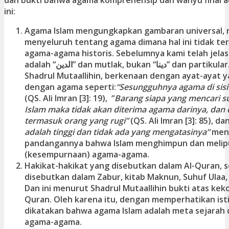
ini:
Agama Islam mengungkapkan gambaran universal, 
menyeluruh tentang agama dimana hal ini tidak te
agama-agama historis. Sebelumnya kami telah jela
adalah “الدین” dan mutlak, bukan “دینا” dan partikular. Filosof besar Islam
Shadrul Mutaallihin, berkenaan dengan ayat-ayat
dengan agama seperti:
“Sesungguhnya agama di sisi 
(QS. Ali Imran [3]: 19),
“
Barang siapa yang mencari s
Islam maka tidak akan diterima agama darinya, dan d
termasuk orang yang rugi”
(QS. Ali Imran [3]: 85), da
adalah tinggi dan tidak ada yang mengatasinya”
men
pandangannya bahwa Islam menghimpun dan melipu
(kesempurnaan) agama-agama.
Hakikat-hakikat yang disebutkan dalam Al-Quran, 
disebutkan dalam Zabur, kitab Maknun, Suhuf Ulaa, T
Dan ini menurut Shadrul Mutaallihin bukti atas kek
Quran. Oleh karena itu, dengan memperhatikan istid
dikatakan bahwa agama Islam adalah meta sejarah 
agama-agama.