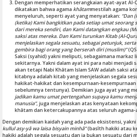
Dengan memperhatikan serangkaian ayat-ayat Al-
dikatakan bahwa agama
khâtam
mestilah agama ko
menyeluruh, seperti ayat yang menyatakan:
“Dan (
(ketika) Kami bangkitkan pada setiap umat seorang 
dari mereka sendiri, dan Kami datangkan engkau 
saksi atas mereka. Dan Kami turunkan Kitab (Al-Qu
menjelaskan segala sesuatu, sebagai petunjuk, sert
gembira bagi orang yang berserah diri (muslim)”
(QS.
Saksi (syahid) yakni meliputi, sebagaimana markaz l
sekitarnya. Yakni dalam ayat ini para nabi menjadi 
akan tetapi Nabi Khâtam Islam SAW adalah saksi at
kitabnya adalah kitab yang menjelaskan segala se
hakikat-hakikat dan kesempurnaan-kesempurnaan
sebelumnya tentunya). Demikian juga ayat yang m
jadikan kamu umat pertengahan supaya kamu menjad
manusia”
, juga menjelaskan atas kenyataan keko
khâtam dan ketercakupannya atas seluruh agama-
Dengan demikian kaidah yang ada pada eksistensi, yakn
kullul asy-yâ wa laisa bisyain minhâ”
(basîth hakiki atau
hakiki adalah segala sesuatu dan ia bukan sesuatu dari m