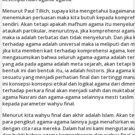
Menurut Paul Tillich, supaya kita mengetahui bagaima
menemukan perluasan maka kita butuh kepada kompreh
sendiri. Akan tetapi apakah mafhum agama itu menyelur
ataukah partikular, menurutnya, jika komprehensi agama 
maka ia adalah terbatas dan tidak menyeluruh. Dan jika 
terhadap agama adalah universal maka ia meliputi dan 
jika kita memberi kait terhadap komprehensi agama, keme
mengasumsikan bahwa seluruh agama-agama adalah ter
yang ada pada agama adalah meta sejarah, akan tetapi
bentuk ini dan bentuk itu, ia adalah historis. Jika agama 
sesuatu yang menjadi perhatian final dan tertinggi man
ini konsepsi-konsepsi etikal dan logikal agama dari dime
terhadap perkara final akan menjadi sahih dan muktabar. 
agama Nasrani dan agama-agama selainnya mesti tasli
kepada parameter wahyu final.
Menurut kita wahyu final dan akhir adalah Islam. Akan t
para pengikut agama-agama lainnya juga menafsirkan wah
dengan cita rasa mereka. Dalam hal ini kami mengutarak
dan bukti bahwa agama komprehensip dan wahyu final ad