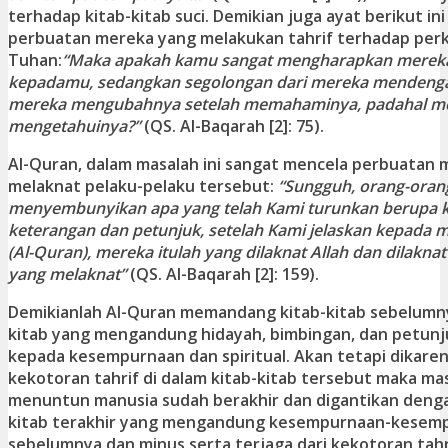
terhadap kitab-kitab suci. Demikian juga ayat berikut in
perbuatan mereka yang melakukan tahrif terhadap per
Tuhan:
“Maka apakah kamu sangat mengharapkan mereka
kepadamu, sedangkan segolongan dari mereka mendengar 
mereka mengubahnya setelah memahaminya, padahal m
mengetahuinya?
”
(QS. Al-Baqarah [2]: 75).
Al-Quran, dalam masalah ini sangat mencela perbuatan
melaknat pelaku-pelaku tersebut:
“Sungguh, orang-oran
menyembunyikan apa yang telah Kami turunkan berupa 
keterangan dan petunjuk, setelah Kami jelaskan kepada 
(Al-Quran), mereka itulah yang dilaknat Allah dan dilaknat
yang melaknat”
(QS. Al-Baqarah [2]: 159).
Demikianlah Al-Quran memandang kitab-kitab sebelumny
kitab yang mengandung hidayah, bimbingan, dan petunj
kepada kesempurnaan dan spiritual. Akan tetapi dikare
kekotoran tahrif di dalam kitab-kitab tersebut maka m
menuntun manusia sudah berakhir dan digantikan denga
kitab terakhir yang mengandung kesempurnaan-kesemp
sebelumnya dan minus serta terjaga dari kekotoran tahr