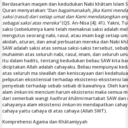
Berdasarkan maqam dan kedudukan Nabi khâtam Islam SA
Quran menyatakan:
“Dan bagaimanakah, jika Kami mend
saksi (rasul) dari setiap umat dan Kami mendatangkan 
sebagai saksi atas mereka”
(QS. An-Nisa [4]: 41). Yakni,
saksi (sebelumnya kami telah memaknai saksi adalah mel
mengutus seorang nabi, rasul, atau imam bagi setiap u
akidah, aturan, dan amal perbuatan mereka dan Nabi 
SAW adalah saksi atas semua saksi-saksi tersebut, seba
muhaimin atas seluruh nabi, rasul, imam, dan seluruh um
itu dalam hadits, tentang kedudukan beliau SAW kita bac
diciptakan Allah adalah cahayaku. Beliau mempunyai ked
atas seluruh ma siwallah dan keniscayaan dari kedahulua
peliputan eksistensial terhadap eksistensi-eksistensi l
penyebab terhadap sebab-sebab di bawahnya. Oleh karena
alam
imkan
ini mencium harum eksistensi maka semua me
dari semerbak wangi
hadhrat khâtmi
martabat SAW dan 
cahayanya alam eksistensi
imkan
ini mendapatkan cahay
cahaya yaitu cahaya di atas cahaya (Allah SWT).
Komprehensi Agama dan Khâtamiyyah