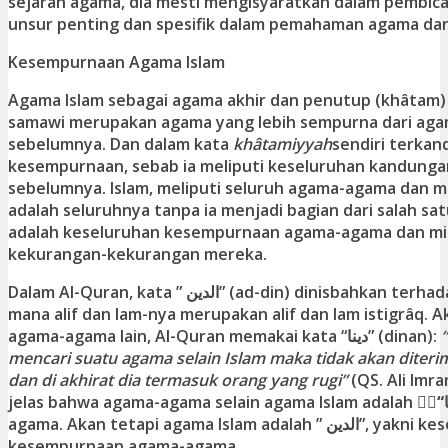
sejarah agama, dia mesti mengisyaratkan dalam pembic
unsur penting dan spesifik dalam pemahaman agama da
Kesempurnaan Agama Islam
Agama Islam sebagai agama akhir dan penutup (khâtam
samawi merupakan agama yang lebih sempurna dari ag
sebelumnya. Dan dalam kata
khâtamiyyah
sendiri terka
kesempurnaan, sebab ia meliputi keseluruhan kandung
sebelumnya. Islam, meliputi seluruh agama-agama dan me
adalah seluruhnya tanpa ia menjadi bagian dari salah sat
adalah keseluruhan kesempurnaan agama-agama dan mi
kekurangan-kekurangan mereka.
Dalam Al-Quran, kata ” الدين” (ad-din) dinisbahkan terhadap agama Islam, yang
mana alif dan lam-nya merupakan alif dan lam istigrâq. 
agama-agama lain, Al-Quran memakai kata “دينا” (dinan):
mencari suatu agama selain Islam maka tidak akan diteri
dan di akhirat dia termasuk orang yang rugi”
(QS. Ali Imran
jelas bahwa agama-agama selain agama Islam adalah “ََدينا”, yakni satu
agama. Akan tetapi agama Islam adalah ” الدين”, yakni keseluruhan
kesempurnaan agama-agama.