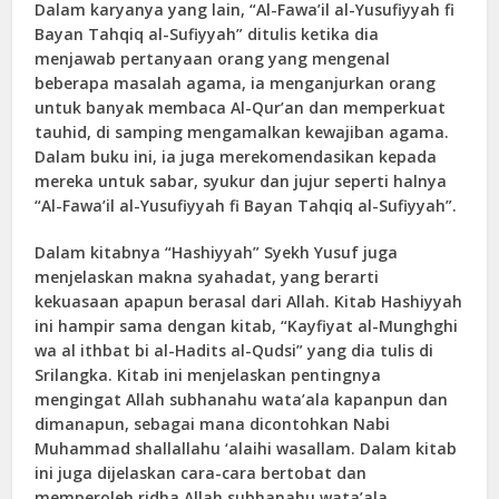
Dalam karyanya yang lain, “Al-Fawa’il al-Yusufiyyah fi
Bayan Tahqiq al-Sufiyyah” ditulis ketika dia
menjawab pertanyaan orang yang mengenal
beberapa masalah agama, ia menganjurkan orang
untuk banyak membaca Al-Qur’an dan memperkuat
tauhid, di samping mengamalkan kewajiban agama.
Dalam buku ini, ia juga merekomendasikan kepada
mereka untuk sabar, syukur dan jujur seperti halnya
“Al-Fawa’il al-Yusufiyyah fi Bayan Tahqiq al-Sufiyyah”.
Dalam kitabnya “Hashiyyah” Syekh Yusuf juga
menjelaskan makna syahadat, yang berarti
kekuasaan apapun berasal dari Allah. Kitab Hashiyyah
ini hampir sama dengan kitab, “Kayfiyat al-Munghghi
wa al ithbat bi al-Hadits al-Qudsi” yang dia tulis di
Srilangka. Kitab ini menjelaskan pentingnya
mengingat Allah subhanahu wata’ala kapanpun dan
dimanapun, sebagai mana dicontohkan Nabi
Muhammad shallallahu ‘alaihi wasallam. Dalam kitab
ini juga dijelaskan cara-cara bertobat dan
memperoleh ridha Allah subhanahu wata’ala.