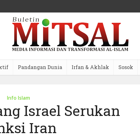
ktif
Pandangan Dunia
Irfan & Akhlak
Sosok
Info Islam
ang Israel Serukan
nksi Iran