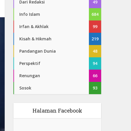
Dari Redaksi
49
Info Islam
684
Irfan & Akhlak
99
Kisah & Hikmah
219
Pandangan Dunia
48
Perspektif
94
Renungan
66
Sosok
93
Halaman Facebook