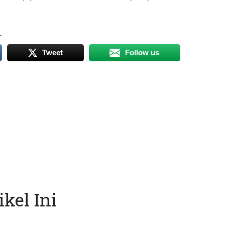
r
Tweet
Follow us
kel Ini