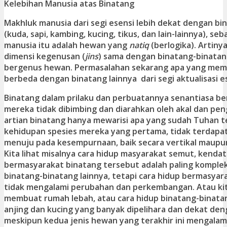
Kelebihan Manusia atas Binatang
Makhluk manusia dari segi esensi lebih dekat dengan bi
(kuda, sapi, kambing, kucing, tikus, dan lain-lainnya), seba
manusia itu adalah hewan yang
natiq
(berlogika). Artiny
dimensi kegenusan (
jins
) sama dengan binatang-binatang
bergenus hewan. Permasalahan sekarang apa yang mem
berbeda dengan binatang lainnya dari segi aktualisasi es
Binatang dalam prilaku dan perbuatannya senantiasa ber
mereka tidak dibimbing dan diarahkan oleh akal dan pe
artian binatang hanya mewarisi apa yang sudah Tuhan 
kehidupan spesies mereka yang pertama, tidak terdap
menuju pada kesempurnaan, baik secara vertikal maupun
Kita lihat misalnya cara hidup masyarakat semut, kendat
bermasyarakat binatang tersebut adalah paling komplek
binatang-binatang lainnya, tetapi cara hidup bermasya
tidak mengalami perubahan dan perkembangan. Atau kita
membuat rumah lebah, atau cara hidup binatang-binatan
anjing dan kucing yang banyak dipelihara dan dekat den
meskipun kedua jenis hewan yang terakhir ini mengala