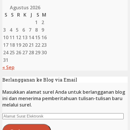
Agustus 2026
S
S
R
K
J
S
M
1
2
3
4
5
6
7
8
9
10
11
12
13
14
15
16
17
18
19
20
21
22
23
24
25
26
27
28
29
30
31
« Sep
Berlangganan ke Blog via Email
Masukkan alamat surel Anda untuk berlangganan blog
ini dan menerima pemberitahuan tulisan-tulisan baru
melalui surel.
Alamat
Surat
Elektronik