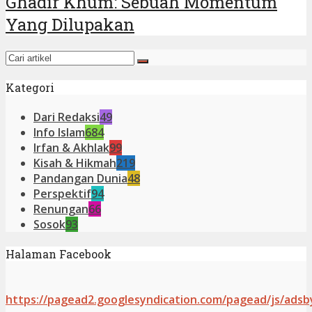
Ghadir Khum: Sebuah Momentum
Yang Dilupakan
Kategori
Dari Redaksi
49
Info Islam
684
Irfan & Akhlak
99
Kisah & Hikmah
219
Pandangan Dunia
48
Perspektif
94
Renungan
66
Sosok
93
Halaman Facebook
https://pagead2.googlesyndication.com/pagead/js/adsb