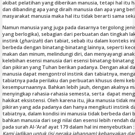
akibat pelatihan yang diberikan manusia, tetapi hal itu h
dan dibanding apa yang diraih manusia dan apa yang b
masyarakat manusia maka hal itu tidak berarti sama seka
Namun manusia yang juga pada dasarnya tergolong jen
yang berlogika), sebagian dari perbuatan dan tingkah l
instink (
gharizah
) dan tabiat, sebab itu dalam konteks in
berbeda dengan binatang-binatang lainnya, seperti ke
makan dan minum, melindungi diri, dan menyayangi ana
kelebihan esensi manusia dari esensi binatang-binatang 
dan pikiran yang Tuhan berikan padanya. Dengan akal da
manusia dapat mengontrol instink dan tabiatnya, menga
tabiatnya pada perilaku dan perbuatan khusus demi keb
kesempurnaannya. Bahkan lebih jauh, dengan akalnya 
menyingkap rahasia-rahasia semesta, serta dapat mengu
hakikat eksistensi. Oleh karena itu, jika manusia tidak
pikiran yang ada padanya dan hanya mengikuti instink 
tabiatnya, dalam kondisi ini manusia tidak berbeda dari 
bahkan manusia dari segi nilai dan esensi lebih rendah d
pada surah Al-‘Araf ayat 179 dalam hal ini menyebutkan 
Kami jadikan untuk (isi neraka jahannam) kebanyakan dari