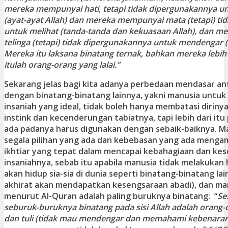
mereka mempunyai hati, tetapi tidak dipergunakannya 
(ayat-ayat Allah) dan mereka mempunyai mata (tetapi) t
untuk melihat (tanda-tanda dan kekuasaan Allah), dan 
telinga (tetapi) tidak dipergunakannya untuk mendengar (a
Mereka itu laksana binatang ternak, bahkan mereka lebih 
itulah orang-orang yang lalai.”
Sekarang jelas bagi kita adanya perbedaan mendasar an
dengan binatang-binatang lainnya, yakni manusia untu
insaniah yang ideal, tidak boleh hanya membatasi dirin
instink dan kecenderungan tabiatnya, tapi lebih dari itu
ada padanya harus digunakan dengan sebaik-baiknya. M
segala pilihan yang ada dan kebebasan yang ada mengamb
ikhtiar yang tepat dalam mencapai kebahagiaan dan k
insaniahnya, sebab itu apabila manusia tidak melakukan 
akan hidup sia-sia di dunia seperti binatang-binatang lain
akhirat akan mendapatkan kesengsaraan abadi), dan manu
menurut Al-Quran adalah paling buruknya binatang: “
Se
seburuk-buruknya binatang pada sisi Allah adalah orang
dan tuli (tidak mau mendengar dan memahami kebenaran