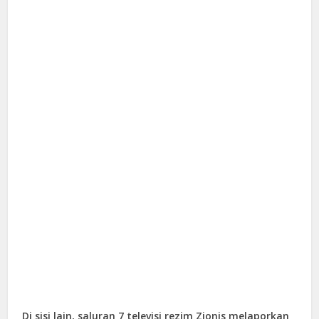
Di sisi lain, saluran 7 televisi rezim Zionis melaporkan