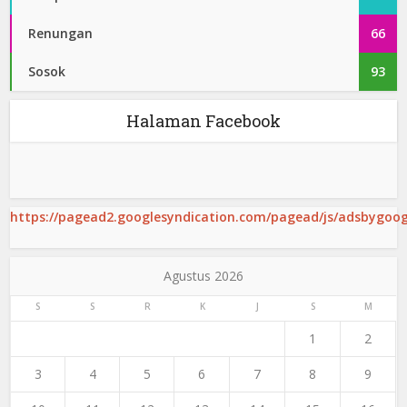
Renungan
66
Sosok
93
Halaman Facebook
https://pagead2.googlesyndication.com/pagead/js/adsbygoogl
Agustus 2026
S
S
R
K
J
S
M
1
2
3
4
5
6
7
8
9