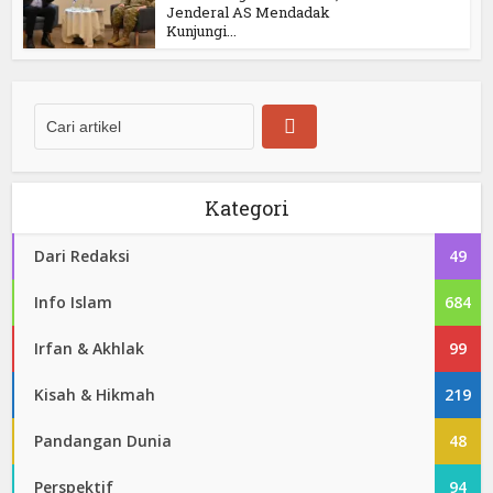
Jenderal AS Mendadak
Kunjungi...
Kategori
Dari Redaksi
49
Info Islam
684
Irfan & Akhlak
99
Kisah & Hikmah
219
Pandangan Dunia
48
Perspektif
94