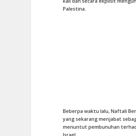
kali dan secara ekplisit meng
Palestina.
Beberpa waktu lalu, Naftali B
yang sekarang menjabat sebaga
menuntut pembunuhan terhadap
Israel.