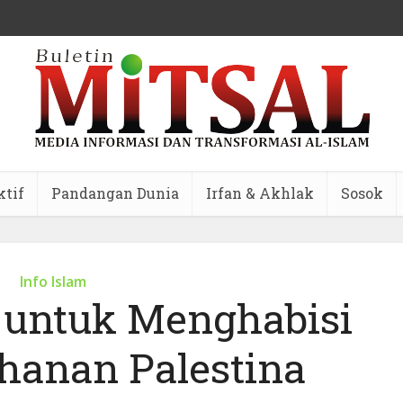
ktif
Pandangan Dunia
Irfan & Akhlak
Sosok
Info Islam
l untuk Menghabisi
anan Palestina