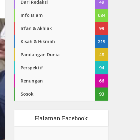
Dari Redaksi
49
Info Islam
684
Irfan & Akhlak
99
Kisah & Hikmah
219
Pandangan Dunia
48
Perspektif
94
Renungan
66
Sosok
93
Halaman Facebook