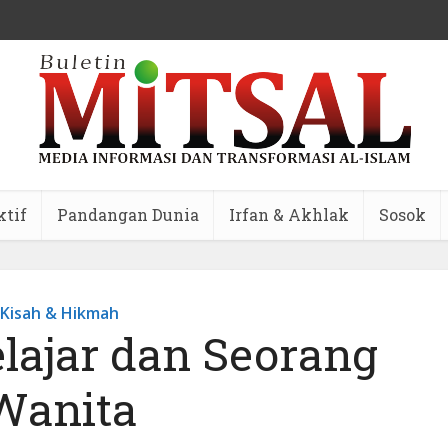
ktif
Pandangan Dunia
Irfan & Akhlak
Sosok
Kisah & Hikmah
elajar dan Seorang
Wanita