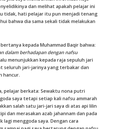
elidikinya dan melihat apakah pelajar ini
 tidak, hati pelajar itu pun menjadi tenang
tahui bahwa dia sama sekali tidak melakukan
a bertanya kepada Muhammad Baqir bahwa:
an dalam berhadapan dengan nafsu
lu menunjukkan kepada raja sepuluh jari
 seluruh jari-jarinya yang terbakar dan
h hancur.
 pelajar berkata: Sewaktu nona putri
oda saya tetapi setiap kali nafsu ammarah
n salah satu jari-jari saya di atas api lilin
cipi dan merasakan azab jahannam dan pada
ak lagi menggoda saya. Dengan cara
am sampai pagi saya bertarung dengan nafsu