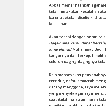
Abbas memerintahkan agar meny
telah melakukan kesalahan atau
karena setelah diselidiki dike
kesalahan.
Akan tetapi dengan heran raj
Bagaimana kamu dapat bertah
amarahmu!?
Muhammad Baqir la
tangannya dan terkejut melihat
seluruh daging-dagingnya tela
Raja menanyakan penyebabnya,
tertidur, nafsu ammarah mengg
datang menggoda, saya meletakka
yang menyala agar saya menci
saat itulah nafsu ammarah tid
demikianlah akhirnya dari mal