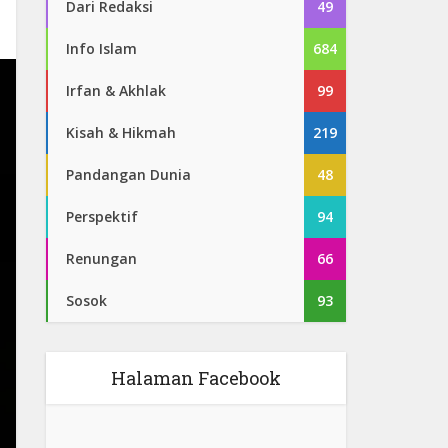
Dari Redaksi
49
Info Islam
684
Irfan & Akhlak
99
Kisah & Hikmah
219
Pandangan Dunia
48
Perspektif
94
Renungan
66
Sosok
93
Halaman Facebook