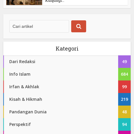
Kunjungi...
Kategori
Dari Redaksi
49
Info Islam
684
Irfan & Akhlak
99
Kisah & Hikmah
219
Pandangan Dunia
48
Perspektif
94