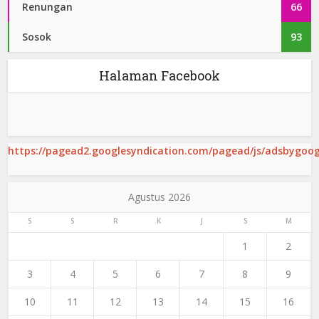
Renungan
66
Sosok
93
Halaman Facebook
https://pagead2.googlesyndication.com/pagead/js/adsbygoogl
Agustus 2026
S
S
R
K
J
S
M
1
2
3
4
5
6
7
8
9
10
11
12
13
14
15
16