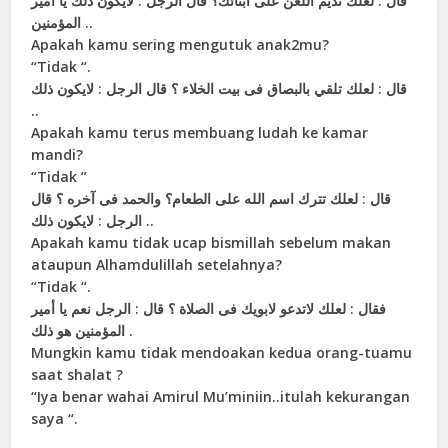
ﻗﺎﻝ : ﻟﻌﻠﻚ ﺗﺪﻳﻢ ﺍﻟﻠﻌﻦ ﻋﻠﻰ ﺍﺑﻨﺎﺋﻚ؟ ﻗﺎﻝ ﺍﻟﺮﺟﻞ : ﻻﻳﻜﻮﻥ ﺫﻟﻚ ﻳﺎ ﺃﻣﻴﺮ
ﺍﻟﻤﺆﻣﻨﻴﻦ ..
Apakah kamu sering mengutuk anak2mu?
“Tidak “.
ﻗﺎﻝ : ﻟﻌﻠﻚ ﺗﻠﻘﻲ ﺑﺎﻟﺒﺼﺎﻕ ﻓﻰ ﺑﻴﺖ ﺍﻟﺨﻼﺀ ؟ ﻗﺎﻝ ﺍﻟﺮﺟﻞ : ﻻﻳﻜﻮﻥ ﺫﻟﻚ
..
Apakah kamu terus membuang ludah ke kamar
mandi?
“Tidak ”
ﻗﺎﻝ : ﻟﻌﻠﻚ ﺗﺘﺮﻙ ﺍﺳﻢ ﺍﻟﻠﻪ ﻋﻠﻰ ﺍﻟﻄﻌﺎﻡ؟ ﻭﺍﻟﺤﻤﺪ ﻓﻰ ﺁﺧﺮﻩ ؟ ﻗﺎﻝ
ﺍﻟﺮﺟﻞ : ﻻﻳﻜﻮﻥ ﺫﻟﻚ ..
Apakah kamu tidak ucap bismillah sebelum makan
ataupun Alhamdulillah setelahnya?
“Tidak “.
ﻓﻘﺎﻝ : ﻟﻌﻠﻚ ﻻﺗﺪﻋﻮ ﻻﺑﻮﻳﻚ ﻓﻰ ﺍﻟﺼﻼﺓ ؟ ﻗﺎﻝ : ﺍﻟﺮﺟﻞ ﻧﻌﻢ ﻳﺎ ﺃﻣﻴﺮ
ﺍﻟﻤﺆﻣﻨﻴﻦ ﻫﻮ ﺫﻟﻚ .
Mungkin kamu tidak mendoakan kedua orang-tuamu
saat shalat ?
“Iya benar wahai Amirul Mu’miniin..itulah kekurangan
saya “.