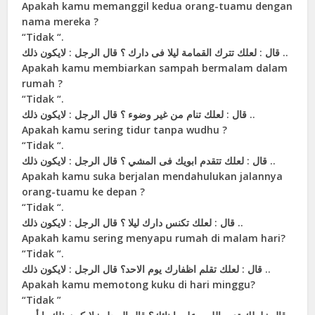
Apakah kamu memanggil kedua orang-tuamu dengan
nama mereka ?
“Tidak “.
ﻗﺎﻝ : ﻟﻌﻠﻚ ﺗﺘﺮﻙ ﺍﻟﻘﻤﺎﻣﺔ ﻟﻴﻼ ﻓﻰ ﺩﺍﺭﻙ ؟ ﻗﺎﻝ ﺍﻟﺮﺟﻞ : ﻻﻳﻜﻮﻥ ﺫﻟﻚ ..
Apakah kamu membiarkan sampah bermalam dalam
rumah ?
“Tidak “.
ﻗﺎﻝ : ﻟﻌﻠﻚ ﺗﻨﺎﻡ ﻣﻦ ﻏﻴﺮ ﻭﺿﻮﺀ ؟ ﻗﺎﻝ ﺍﻟﺮﺟﻞ : ﻻﻳﻜﻮﻥ ﺫﻟﻚ ..
Apakah kamu sering tidur tanpa wudhu ?
“Tidak “.
ﻗﺎﻝ : ﻟﻌﻠﻚ ﺗﺘﻘﺪﻡ ﺍﺑﻮﻳﻚ ﻓﻰ ﺍﻟﻤﺸﻲ ؟ ﻗﺎﻝ ﺍﻟﺮﺟﻞ : ﻻﻳﻜﻮﻥ ﺫﻟﻚ ..
Apakah kamu suka berjalan mendahulukan jalannya
orang-tuamu ke depan ?
“Tidak “.
ﻗﺎﻝ : ﻟﻌﻠﻚ ﺗﻜﻨﺲ ﺩﺍﺭﻙ ﻟﻴﻼ ؟ ﻗﺎﻝ ﺍﻟﺮﺟﻞ : ﻻﻳﻜﻮﻥ ﺫﻟﻚ ..
Apakah kamu sering menyapu rumah di malam hari?
“Tidak “.
ﻗﺎﻝ : ﻟﻌﻠﻚ ﺗﻘﻠﻢ ﺍﻇﻔﺎﺭﻙ ﻳﻮﻡ ﺍﻻﺣﺪ؟ ﻗﺎﻝ ﺍﻟﺮﺟﻞ : ﻻﻳﻜﻮﻥ ﺫﻟﻚ ..
Apakah kamu memotong kuku di hari minggu?
“Tidak ”