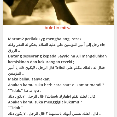
buletin mitsal
Macam2 perilaku yg menghalangi rezeki :
ﺟﺎﺀ ﺭﺟﻞ ﺇﻟﻰ ﺃﻣﻴﺮ ﺍﻟﻤﺆﻣﻨﻴﻦ ﻋﻠﻲ ﻋﻠﻴﻪ ﺍﻟﺴﻼﻡ ﻳﺸﻜﻮ ﻟﻪ ﺍﻟﻔﻘﺮ ﻭﻗﻠﺔ
ﺍﻟﺮﺯﻕ ..
Datang seseorang kepada Sayyidina Ali mengeluhkan
kemiskinan dan kekurangan rezeki ;
ﻓﻘﺎﻝ ﻟﻪ : ﻟﻌﻠﻚ ﺗﺘﻜﻠﻢ ﻋﻠﻰ ﺍﻟﺨﻼﺀ؟ ﻗﺎﻝ ﺍﻟﺮﺟﻞ : ﻻﻳﻜﻮﻥ ﺫﻟﻚ ﻳﺎ ﺃﻣﻴﺮ
ﺍﻟﻤﺆﻣﻨﻴﻦ ..
Maka beliau tanyakan;
Apakah kamu suka berbicara saat di kamar mandi ?
“Tidak.” katanya .
ﻗﺎﻝ : ﻟﻌﻠﻚ ﺗﻘﻠﻢ ﺍﻇﻔﺎﺭﻙ ﺑﺎﺳﻨﺎﻧﻚ؟ ﻗﺎﻝ ﺍﻟﺮﺟﻞ : ﻻﻳﻜﻮﻥ ﺫﻟﻚ ..
Apakah kamu suka menggigit kukumu ?
“Tidak “.
ﻗﺎﻝ : ﻟﻌﻠﻚ ﺗﺴﻤﻲ ﺃﺑﻮﻳﻚ ﺑﺎﺳﻤﻴﻬﻤﺎ ؟ ﻗﺎﻝ ﺍﻟﺮﺟﻞ : ﻻ ﻳﻜﻮﻥ ﺫﻟﻚ ..