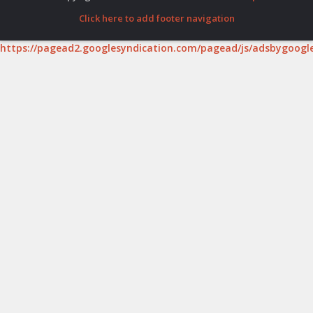
Click here to add footer navigation
https://pagead2.googlesyndication.com/pagead/js/adsbygoogle