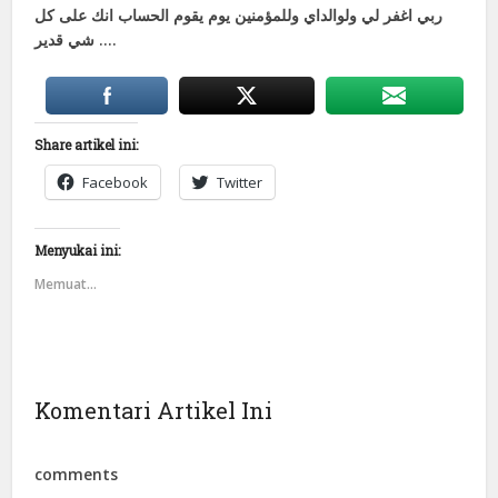
ﺭﺑﻲ ﺍﻏﻔﺮ ﻟﻲ ﻭﻟﻮﺍﻟﺪﺍﻱ ﻭﻟﻠﻤﺆﻣﻨﻴﻦ ﻳﻮﻡ ﻳﻘﻮﻡ ﺍﻟﺤﺴﺎﺏ ﺍﻧﻚ ﻋﻠﻰ ﻛﻞ
ﺷﻲ ﻗﺪﻳﺮ ….
Share artikel ini:
Facebook
Twitter
Menyukai ini:
Memuat...
Komentari Artikel Ini
comments