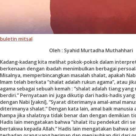
buletin mitsal
Oleh : Syahid Murtadha Muthahhari
Kadang-kadang kita melihat pokok-pokok dalam interpreta
berkenaan dengan ibadah menimbulkan berbagai persoalan
Misalnya, memperbincangkan masalah shalat, apakah Nabi
Imam telah berkata “shalat adalah rukun agama”, atau ji
agama sebagai sebuah kemah : “shalat adalah tiang yang
berdiri.” Pernyataan ini juga dikutip dari hadis-hadis ya
dengan Nabi [yakni], “Syarat diterimanya amal-amal manus
diterimanya shalat.” Dengan kata lain, amal baik manusia 
hampa jika shalatnya tidak benar dan dengan demikian ti
Hadis lain mengatakan bahwa “shalat itu pendekat diri s
bertakwa kepada Allah.” Hadis lain mengatakan bahwa set
terhadap orang yang beriman dan menjauhkan diri dari o