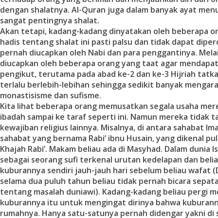
dengan shalatnya. Al-Quran juga dalam banyak ayat men
sangat pentingnya shalat.
Akan tetapi, kadang-kadang dinyatakan oleh beberapa 
hadis tentang shalat ini pasti palsu dan tidak dapat diper
pernah diucapkan oleh Nabi dan para penggantinya. Melai
diucapkan oleh beberapa orang yang taat agar mendapatk
pengikut, terutama pada abad ke-2 dan ke-3 Hijriah tatk
terlalu berlebih-lebihan sehingga sedikit banyak mengar
monastisisme dan sufisme.
Kita lihat beberapa orang memusatkan segala usaha mer
ibadah sampai ke taraf seperti ini. Namun mereka tidak t
kewajiban religius lainnya. Misalnya, di antara sahabat Im
sahabat yang bernama Rabi’ ibnu Husain, yang dikenal p
Khajah Rabi’. Makam beliau ada di Masyhad. Dalam dunia Is
sebagai seorang sufi terkenal urutan kedelapan dan beli
kuburannya sendiri jauh-jauh hari sebelum beliau wafat 
selama dua puluh tahun beliau tidak pernah bicara sepat
tentang masalah duniawi). Kadang-kadang beliau pergi 
kuburannya itu untuk mengingat dirinya bahwa kuburann
rumahnya. Hanya satu-satunya pernah didengar yakni di