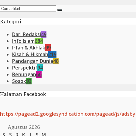
Kategori
Dari Redaksi
49
Info Islam
684
Irfan & Akhlak
99
Kisah & Hikmah
219
Pandangan Dunia
48
Perspektif
94
Renungan
66
Sosok
93
Halaman Facebook
https://pagead2.googlesyndication.com/pagead/js/adsby
Agustus 2026
S
S
R
K
J
S
M