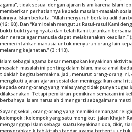
agama”, tidak sesuai dengan ajaran Islam karena Islam le
memberikan perhatiannya kepada masalah-masalah sosial
lainnya. Islam berkata, “Allah menyuruh berlaku adil dan 
(16 : 90). Dan “Kami telah mengutus Rasul-rasul Kami d
bukti-bukti yang nyata dan telah Kami turunkan bersama
dan neraca agar manusia dapat melaksanakan keadilan.” (57
memerintahkan manusia untuk menyuruh orang lain kepa
melarang kejahatan.” (3 : 110).
Islam sebagai agama besar merupakan keyakinan aktivitas 
masalah-masalah ini penting dalam Islam, maka amal ibad
tidaklah begitu bermakna. Jadi, menurut orang-orang ini,
mengikuti ajaran-ajaran sosial dan meninggalkan amal rit
kepada orang-orang yang malas yang tidak punya tugas l
dilaksanakan. Tetapi pemikiran-pemikiran semacam ini ke
berbahaya. Islam haruslah dimengerti sebagaimana mesti
Sayang sekali, orang-orang yang memiliki semangat religi
kelompok : kelompok yang satu mengikuti jalan Khajah Rab
menganggap Islam sebagai suatu keyakinan doa, zikir, zia
menyerahkan kitab-kitab standar agama tertentu untu