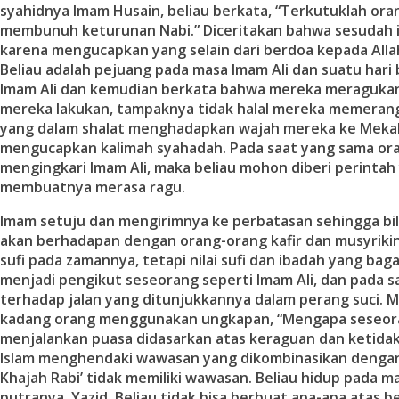
syahidnya Imam Husain, beliau berkata, “Terkutuklah or
membunuh keturunan Nabi.” Diceritakan bahwa sesudah i
karena mengucapkan yang selain dari berdoa kepada Alla
Beliau adalah pejuang pada masa Imam Ali dan suatu hari
Imam Ali dan kemudian berkata bahwa mereka meraguka
mereka lakukan, tampaknya tidak halal mereka memeran
yang dalam shalat menghadapkan wajah mereka ke Meka
mengucapkan kalimah syahadah. Pada saat yang sama orang
mengingkari Imam Ali, maka beliau mohon diberi perintah
membuatnya merasa ragu.
Imam setuju dan mengirimnya ke perbatasan sehingga bil
akan berhadapan dengan orang-orang kafir dan musyrikin.
sufi pada zamannya, tetapi nilai sufi dan ibadah yang ba
menjadi pengikut seseorang seperti Imam Ali, dan pada 
terhadap jalan yang ditunjukkannya dalam perang suci. 
kadang orang menggunakan ungkapan, “Mengapa seseor
menjalankan puasa didasarkan atas keraguan dan ketidaky
Islam menghendaki wawasan yang dikombinasikan dengan 
Khajah Rabi’ tidak memiliki wawasan. Beliau hidup pada 
putranya, Yazid. Beliau tidak bisa berbuat apa-apa atas 