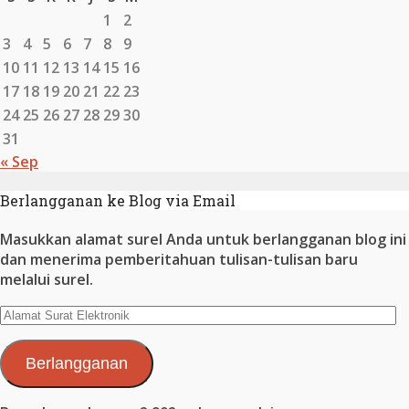
1
2
3
4
5
6
7
8
9
10
11
12
13
14
15
16
17
18
19
20
21
22
23
24
25
26
27
28
29
30
31
« Sep
Berlangganan ke Blog via Email
Masukkan alamat surel Anda untuk berlangganan blog ini
dan menerima pemberitahuan tulisan-tulisan baru
melalui surel.
Alamat
Surat
Elektronik
Berlangganan