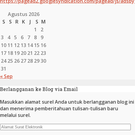
https://pagead2.googlesyndication.com/pagead/js/adsby
Agustus 2026
S
S
R
K
J
S
M
1
2
3
4
5
6
7
8
9
10
11
12
13
14
15
16
17
18
19
20
21
22
23
24
25
26
27
28
29
30
31
« Sep
Berlangganan ke Blog via Email
Masukkan alamat surel Anda untuk berlangganan blog ini
dan menerima pemberitahuan tulisan-tulisan baru
melalui surel.
Alamat
Surat