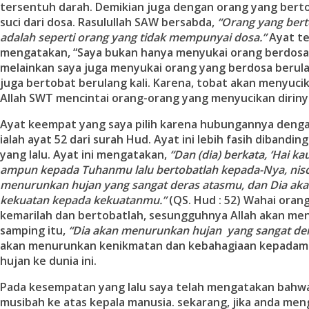
tersentuh darah. Demikian juga dengan orang yang berto
suci dari dosa. Rasulullah SAW bersabda,
“Orang yang bert
adalah seperti orang yang tidak mempunyai dosa.”
Ayat t
mengatakan, “Saya bukan hanya menyukai orang berdosa
melainkan saya juga menyukai orang yang berdosa berula
juga bertobat berulang kali. Karena, tobat akan menyuci
Allah SWT mencintai orang-orang yang menyucikan diriny
Ayat keempat yang saya pilih karena hubungannya deng
ialah ayat 52 dari surah Hud. Ayat ini lebih fasih dibandin
yang lalu. Ayat ini mengatakan,
“Dan (dia) berkata, ‘Hai 
ampun kepada Tuhanmu lalu bertobatlah kepada-Nya, nisc
menurunkan hujan yang sangat deras atasmu, dan Dia a
kekuatan kepada kekuatanmu.”
(QS. Hud : 52) Wahai oran
kemarilah dan bertobatlah, sesungguhnya Allah akan me
samping itu,
“Dia akan menurunkan hujan yang sangat der
akan menurunkan kenikmatan dan kebahagiaan kepadamu
hujan ke dunia ini.
Pada kesempatan yang lalu saya telah mengatakan bah
musibah ke atas kepala manusia. sekarang, jika anda me