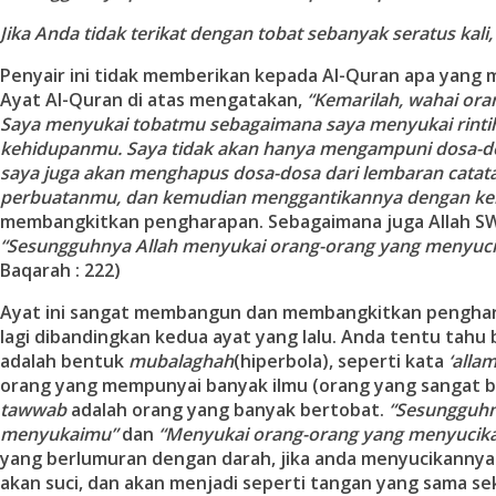
Jika Anda tidak terikat dengan tobat sebanyak seratus kali
Penyair ini tidak memberikan kepada Al-Quran apa yang 
Ayat Al-Quran di atas mengatakan,
“Kemarilah, wahai ora
Saya menyukai tobatmu sebagaimana saya menyukai rinti
kehidupanmu. Saya tidak akan hanya mengampuni dosa-d
saya juga akan menghapus dosa-dosa dari lembaran catat
perbuatanmu, dan kemudian menggantikannya dengan keb
membangkitkan pengharapan. Sebagaimana juga Allah SW
“Sesungguhnya Allah menyukai orang-orang yang menyucik
Baqarah : 222)
Ayat ini sangat membangun dan membangkitkan penghar
lagi dibandingkan kedua ayat yang lalu. Anda tentu tahu
adalah bentuk
mubalaghah
(hiperbola), seperti kata
‘alla
orang yang mempunyai banyak ilmu (orang yang sangat b
tawwab
adalah orang yang banyak bertobat.
“Sesungguhn
menyukaimu”
dan
“Menyukai orang-orang yang menyucikan
yang berlumuran dengan darah, jika anda menyucikannya
akan suci, dan akan menjadi seperti tangan yang sama se