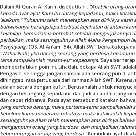
Dalam Al-Quran Al-Karim disebutkan :
“Apabila orang-ora
kepada ayat-ayat Kami itu datang kepadamu, maka kataka
‘alaikum.” Tuhanmu telah menetapkan atas diri-Nya kasih s
bahwasanya barangsiapa berbuat kejahatan di antara kam
kejahilan, kemudian ia bertobat setelah mengerjakannya
perbaikan, maka sesungguhnya Allah Maha Pengampun la
Penyayang.”
(QS. Al-An’am : 54). Allah SWT berkata kepada
“Wahai Nabi, jika datang seorang yang berdosa kepadamu
tama sampaikanlah “salam-Ku” kepadanya.”
Saya berharap
memperhatikan poin ini. Lihatlah, betapa Allah SWT adal
Pengasih, sehingga jangan sampai ada seorang pun di an
dihinggapi rasa putus asa dari rahmat Allah SWT. Karena, 
adalah setara dengan kufur. Berusahalah untuk menyucika
dengan berpegang kepada ini, dan jadilah anda orang-or
dan cepat ridhanya. Pada ayat tersebut dikatakan bahwa
yang berdosa datang, maka pertama-tama sampaikanlah 
Sebelum kamu menerima tobatnya maka katakanlah kepa
sesungguhnya Allah telah menetapkan atas dirinya bahwa 
mengampuni orang yang berdosa, dan menjadikan rahmat
keberuntungan orang yang berdosa.”
Kemudian ayat di at