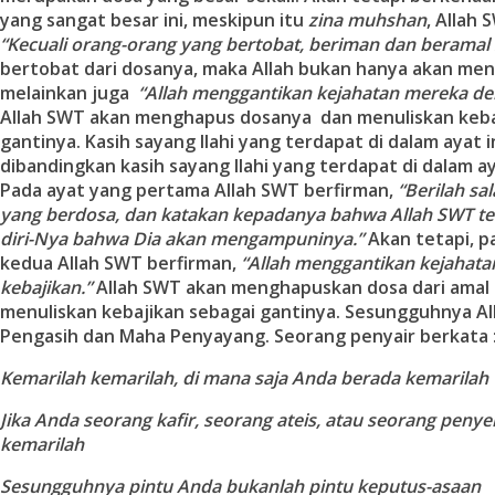
yang sangat besar ini, meskipun itu
zina muhshan
, Allah 
“Kecuali orang-orang yang bertobat, beriman dan beramal 
bertobat dari dosanya, maka Allah bukan hanya akan m
melainkan juga
“Allah menggantikan kejahatan mereka de
Allah SWT akan menghapus dosanya dan menuliskan keba
gantinya. Kasih sayang Ilahi yang terdapat di dalam ayat in
dibandingkan kasih sayang Ilahi yang terdapat di dalam a
Pada ayat yang pertama Allah SWT berfirman,
“Berilah s
yang berdosa, dan katakan kepadanya bahwa Allah SWT te
diri-Nya bahwa Dia akan mengampuninya.”
Akan tetapi, p
kedua Allah SWT berfirman,
“Allah menggantikan kejahat
kebajikan.”
Allah SWT akan menghapuskan dosa dari amal
menuliskan kebajikan sebagai gantinya. Sesungguhnya A
Pengasih dan Maha Penyayang. Seorang penyair berkata 
Kemarilah kemarilah, di mana saja Anda berada kemarilah
Jika Anda seorang kafir, seorang ateis, atau seorang peny
kemarilah
Sesungguhnya pintu Anda bukanlah pintu keputus-asaan