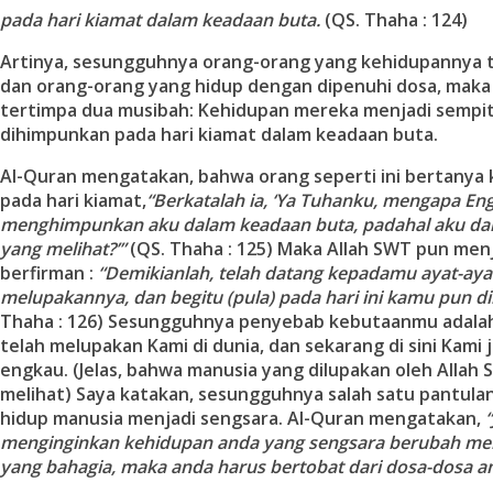
pada hari kiamat dalam keadaan buta.
(QS. Thaha : 124)
Artinya, sesungguhnya orang-orang yang kehidupannya t
dan orang-orang yang hidup dengan dipenuhi dosa, mak
tertimpa dua musibah: Kehidupan mereka menjadi sempi
dihimpunkan pada hari kiamat dalam keadaan buta.
Al-Quran mengatakan, bahwa orang seperti ini bertanya
pada hari kiamat,
“Berkatalah ia, ‘Ya Tuhanku, mengapa En
menghimpunkan aku dalam keadaan buta, padahal aku da
yang melihat?’”
(QS. Thaha : 125) Maka Allah SWT pun me
berfirman :
“Demikianlah, telah datang kepadamu ayat-ay
melupakannya, dan begitu (pula) pada hari ini kamu pun di
Thaha : 126) Sesungguhnya penyebab kebutaanmu adala
telah melupakan Kami di dunia, dan sekarang di sini Kami
engkau. (Jelas, bahwa manusia yang dilupakan oleh Allah 
melihat) Saya katakan, sesungguhnya salah satu pantulan 
hidup manusia menjadi sengsara. Al-Quran mengatakan,
menginginkan kehidupan anda yang sengsara berubah me
yang bahagia, maka anda harus bertobat dari dosa-dosa a