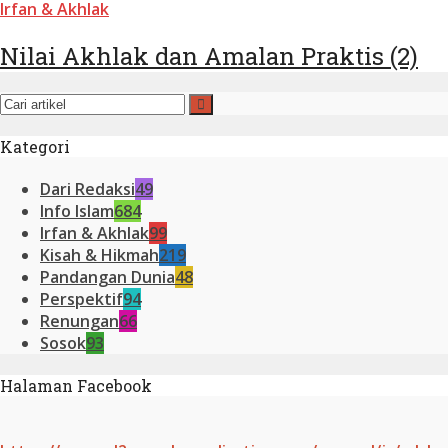
Irfan & Akhlak
Nilai Akhlak dan Amalan Praktis (2)
Kategori
Dari Redaksi
49
Info Islam
684
Irfan & Akhlak
99
Kisah & Hikmah
219
Pandangan Dunia
48
Perspektif
94
Renungan
66
Sosok
93
Halaman Facebook