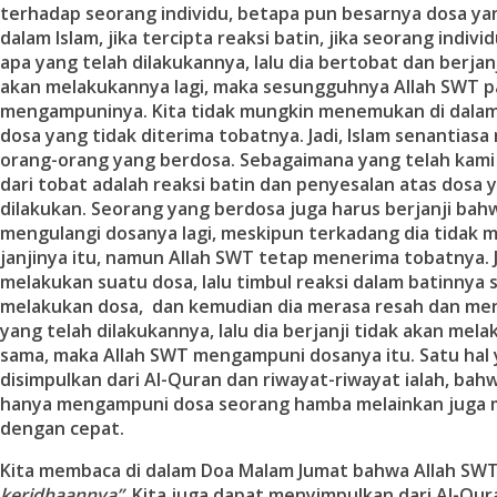
terhadap seorang individu, betapa pun besarnya dosa yan
dalam Islam, jika tercipta reaksi batin, jika seorang indiv
apa yang telah dilakukannya, lalu dia bertobat dan berjan
akan melakukannya lagi, maka sesungguhnya Allah SWT p
mengampuninya. Kita tidak mungkin menemukan di dalam
dosa yang tidak diterima tobatnya. Jadi, Islam senantias
orang-orang yang berdosa. Sebagaimana yang telah kami 
dari tobat adalah reaksi batin dan penyesalan atas dosa 
dilakukan. Seorang yang berdosa juga harus berjanji bahw
mengulangi dosanya lagi, meskipun terkadang dia tidak
janjinya itu, namun Allah SWT tetap menerima tobatnya. 
melakukan suatu dosa, lalu timbul reaksi dalam batinnya 
melakukan dosa, dan kemudian dia merasa resah dan men
yang telah dilakukannya, lalu dia berjanji tidak akan mel
sama, maka Allah SWT mengampuni dosanya itu. Satu hal
disimpulkan dari Al-Quran dan riwayat-riwayat ialah, ba
hanya mengampuni dosa seorang hamba melainkan juga
dengan cepat.
Kita membaca di dalam Doa Malam Jumat bahwa Allah SW
keridhaannya”
. Kita juga dapat menyimpulkan dari Al-Qur