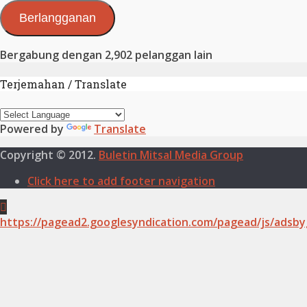
Elektronik
Berlangganan
Bergabung dengan 2,902 pelanggan lain
Terjemahan / Translate
Powered by
Translate
Copyright © 2012.
Buletin Mitsal Media Group
Click here to add footer navigation
https://pagead2.googlesyndication.com/pagead/js/adsby