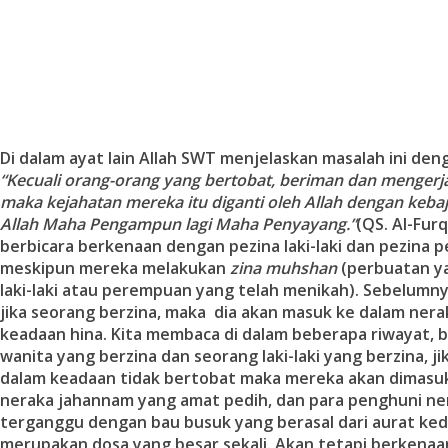
Di dalam ayat lain Allah SWT menjelaskan masalah ini denga
“Kecuali orang-orang yang bertobat, beriman dan mengerj
maka kejahatan mereka itu diganti oleh Allah dengan keba
Allah Maha Pengampun lagi Maha Penyayang.”
(QS. Al-Furq
berbicara berkenaan dengan pezina laki-laki dan pezina 
meskipun mereka melakukan
zina muhshan
(perbuatan ya
laki-laki atau perempuan yang telah menikah). Sebelumn
jika seorang berzina, maka dia akan masuk ke dalam ner
keadaan hina. Kita membaca di dalam beberapa riwayat,
wanita yang berzina dan seorang laki-laki yang berzina, j
dalam keadaan tidak bertobat maka mereka akan dimasuk
neraka jahannam yang amat pedih, dan para penghuni n
terganggu dengan bau busuk yang berasal dari aurat ke
merupakan dosa yang besar sekali. Akan tetapi berkena