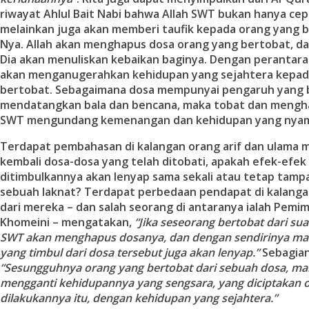
riwayat Ahlul Bait Nabi bahwa Allah SWT bukan hanya c
melainkan juga akan memberi taufik kepada orang yang 
Nya. Allah akan menghapus dosa orang yang bertobat, da
Dia akan menuliskan kebaikan baginya. Dengan perantara
akan menganugerahkan kehidupan yang sejahtera kepad
bertobat. Sebagaimana dosa mempunyai pengaruh yang 
mendatangkan bala dan bencana, maka tobat dan mengh
SWT mengundang kemenangan dan kehidupan yang nya
Terdapat pembahasan di kalangan orang arif dan ulama
kembali dosa-dosa yang telah ditobati, apakah efek-efek
ditimbulkannya akan lenyap sama sekali atau tetap tamp
sebuah laknat? Terdapat perbedaan pendapat di kalanga
dari mereka – dan salah seorang di antaranya ialah Pemi
Khomeini – mengatakan,
“Jika seseorang bertobat dari su
SWT akan menghapus dosanya, dan dengan sendirinya m
yang timbul dari dosa tersebut juga akan lenyap.”
Sebagian
“Sesungguhnya orang yang bertobat dari sebuah dosa, ma
mengganti kehidupannya yang sengsara, yang diciptakan 
dilakukannya itu, dengan kehidupan yang sejahtera.”