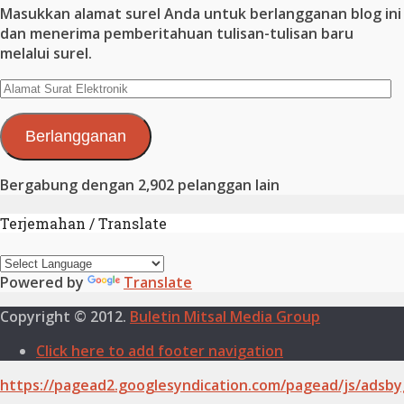
Masukkan alamat surel Anda untuk berlangganan blog ini
dan menerima pemberitahuan tulisan-tulisan baru
melalui surel.
Alamat
Surat
Elektronik
Berlangganan
Bergabung dengan 2,902 pelanggan lain
Terjemahan / Translate
Powered by
Translate
Copyright © 2012.
Buletin Mitsal Media Group
Click here to add footer navigation
https://pagead2.googlesyndication.com/pagead/js/adsby