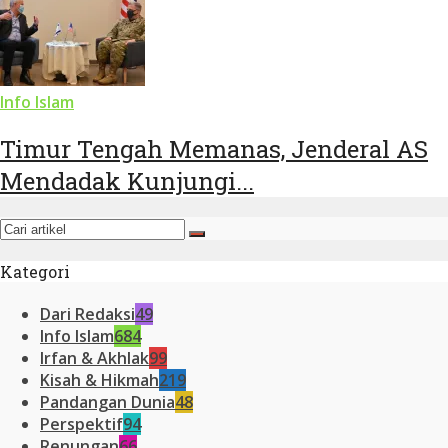
Info Islam
Timur Tengah Memanas, Jenderal AS
Mendadak Kunjungi...
Kategori
Dari Redaksi
49
Info Islam
684
Irfan & Akhlak
99
Kisah & Hikmah
219
Pandangan Dunia
48
Perspektif
94
Renungan
66