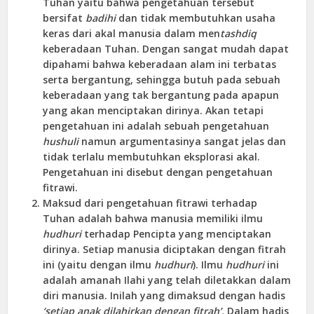
Tuhan yaitu bahwa pengetahuan tersebut
bersifat
badihi
dan tidak membutuhkan usaha
keras dari akal manusia dalam men
tashdiq
keberadaan Tuhan. Dengan sangat mudah dapat
dipahami bahwa keberadaan alam ini terbatas
serta bergantung, sehingga butuh pada sebuah
keberadaan yang tak bergantung pada apapun
yang akan menciptakan dirinya. Akan tetapi
pengetahuan ini adalah sebuah pengetahuan
hushuli
namun argumentasinya sangat jelas dan
tidak terlalu membutuhkan eksplorasi akal.
Pengetahuan ini disebut dengan pengetahuan
fitrawi.
Maksud dari pengetahuan fitrawi terhadap
Tuhan adalah bahwa manusia memiliki ilmu
hudhuri
terhadap Pencipta yang menciptakan
dirinya. Setiap manusia diciptakan dengan fitrah
ini (yaitu dengan ilmu
hudhuri
). Ilmu
hudhuri
ini
adalah amanah Ilahi yang telah diletakkan dalam
diri manusia. Inilah yang dimaksud dengan hadis
‘setiap anak dilahirkan dengan fitrah’.
Dalam hadis