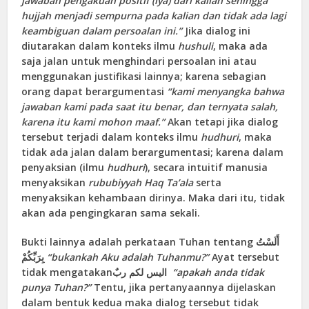
jawaban pengakuan positif (iya) dari kalian sehingga
hujjah menjadi sempurna pada kalian dan tidak ada lagi
keambiguan dalam persoalan ini.”
Jika dialog ini
diutarakan dalam konteks ilmu
hushuli
, maka ada
saja jalan untuk menghindari persoalan ini atau
menggunakan justifikasi lainnya; karena sebagian
orang dapat berargumentasi
“kami menyangka bahwa
jawaban kami pada saat itu benar, dan ternyata salah,
karena itu kami mohon maaf.”
Akan tetapi jika dialog
tersebut terjadi dalam konteks ilmu
hudhuri
, maka
tidak ada jalan dalam berargumentasi; karena dalam
penyaksian (ilmu
hudhuri
), secara intuitif manusia
menyaksikan
rububiyyah Haq Ta’ala
serta
menyaksikan kehambaan dirinya. Maka dari itu, tidak
akan ada pengingkaran sama sekali.
Bukti lainnya adalah perkataan Tuhan tentang أَلَسْتُ
بِرَبِّكُمْ
“bukankah Aku adalah Tuhanmu?”
Ayat tersebut
tidak mengatakanالیس لکم ربٌ
“apakah anda tidak
punya Tuhan?”
Tentu, jika pertanyaannya dijelaskan
dalam bentuk kedua maka dialog tersebut tidak