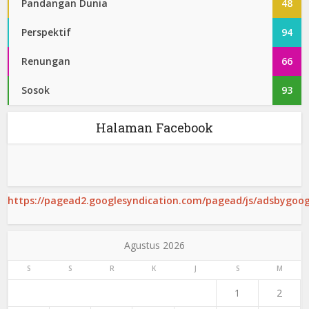
Pandangan Dunia
48
Perspektif
94
Renungan
66
Sosok
93
Halaman Facebook
https://pagead2.googlesyndication.com/pagead/js/adsbygoogl
Agustus 2026
S
S
R
K
J
S
M
1
2