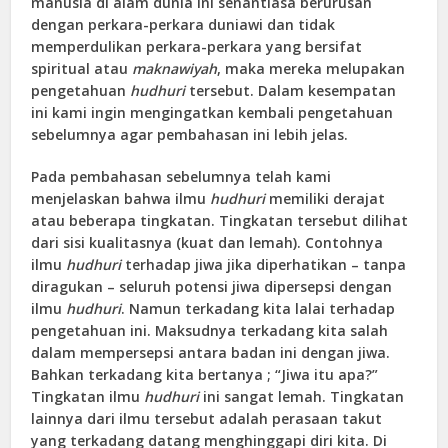
manusia di alam dunia ini senantiasa berurusan
dengan perkara-perkara duniawi dan tidak
memperdulikan perkara-perkara yang bersifat
spiritual atau
maknawiyah
, maka mereka melupakan
pengetahuan
hudhuri
tersebut. Dalam kesempatan
ini kami ingin mengingatkan kembali pengetahuan
sebelumnya agar pembahasan ini lebih jelas.
Pada pembahasan sebelumnya telah kami
menjelaskan bahwa ilmu
hudhuri
memiliki derajat
atau beberapa tingkatan. Tingkatan tersebut dilihat
dari sisi kualitasnya (kuat dan lemah). Contohnya
ilmu
hudhuri
terhadap jiwa jika diperhatikan – tanpa
diragukan – seluruh potensi jiwa dipersepsi dengan
ilmu
hudhuri
. Namun terkadang kita lalai terhadap
pengetahuan ini. Maksudnya terkadang kita salah
dalam mempersepsi antara badan ini dengan jiwa.
Bahkan terkadang kita bertanya ; “Jiwa itu apa?”
Tingkatan ilmu
hudhuri
ini sangat lemah. Tingkatan
lainnya dari ilmu tersebut adalah perasaan takut
yang terkadang datang menghinggapi diri kita. Di