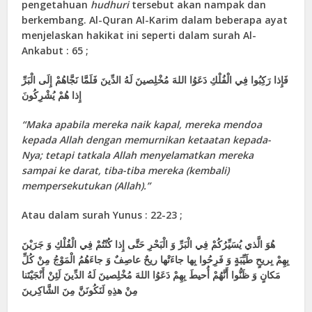
pengetahuan
hudhuri
tersebut akan nampak dan
berkembang. Al-Quran Al-Karim dalam beberapa ayat
menjelaskan hakikat ini seperti dalam surah Al-
Ankabut : 65 ;
فَإِذا رَكِبُوا فِي الْفُلْكِ دَعَوُا اللهَ مُخْلِصينَ لَهُ الدِّينَ فَلَمَّا نَجَّاهُمْ إِلَى الْبَرِّ
إِذا هُمْ يُشْرِكُونَ
“Maka apabila mereka naik kapal, mereka mendoa
kepada Allah dengan memurnikan ketaatan kepada-
Nya; tetapi tatkala Allah menyelamatkan mereka
sampai ke darat, tiba-tiba mereka (kembali)
mempersekutukan (Allah).”
Atau dalam surah Yunus : 22-23 ;
هُوَ الَّذي يُسَيِّرُكُمْ فِي الْبَرِّ وَ الْبَحْرِ حَتَّى إِذا كُنْتُمْ فِي الْفُلْكِ وَ جَرَيْنَ
بِهِمْ بِريحٍ طَيِّبَةٍ وَ فَرِحُوا بِها جاءَتْها ريحٌ عاصِفٌ وَ جاءَهُمُ الْمَوْجُ مِنْ كُلِّ
مَكانٍ وَ ظَنُّوا أَنَّهُمْ أُحيطَ بِهِمْ دَعَوُا اللهَ مُخْلِصينَ لَهُ الدِّينَ لَئِنْ أَنْجَيْتَنا
مِنْ هذِهِ لَنَكُونَنَّ مِنَ الشَّاكِرينَ