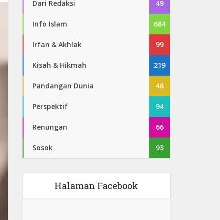
Dari Redaksi
49
Info Islam
684
Irfan & Akhlak
99
Kisah & Hikmah
219
Pandangan Dunia
48
Perspektif
94
Renungan
66
Sosok
93
Halaman Facebook