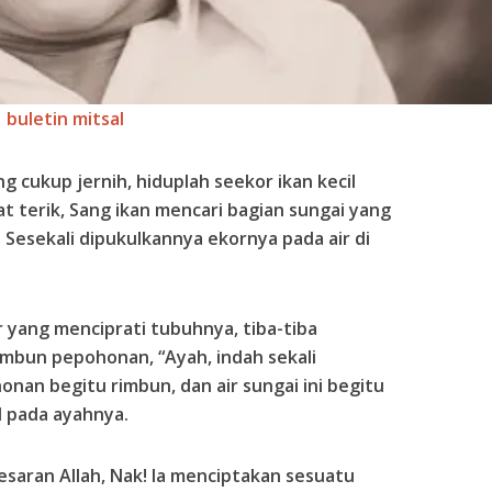
buletin mitsal
g cukup jernih, hiduplah seekor ikan kecil
at terik, Sang ikan mencari bagian sungai yang
Sesekali dipukulkannya ekornya pada air di
r yang menciprati tubuhnya, tiba-tiba
rimbun pepohonan, “Ayah, indah sekali
onan begitu rimbun, dan air sungai ini begitu
il pada ayahnya.
esaran Allah, Nak! Ia menciptakan sesuatu