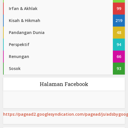
Irfan & Akhlak
99
Kisah & Hikmah
219
Pandangan Dunia
48
Perspektif
94
Renungan
66
Sosok
93
Halaman Facebook
https://pagead2.googlesyndication.com/pagead/js/adsbygoogl