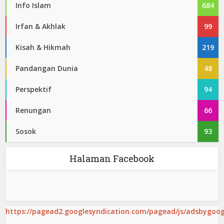
Info Islam
684
Irfan & Akhlak
99
Kisah & Hikmah
219
Pandangan Dunia
48
Perspektif
94
Renungan
66
Sosok
93
Halaman Facebook
https://pagead2.googlesyndication.com/pagead/js/adsbygoogl