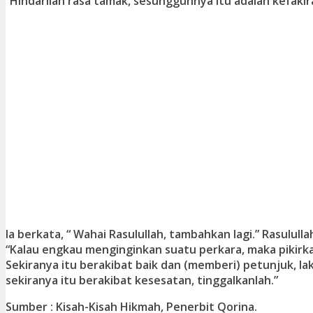
“Hindarilah rasa tamak, sesungguhnya itu adalah kefakir
Ia berkata, “ Wahai Rasulullah, tambahkan lagi.” Rasulul
“Kalau engkau menginginkan suatu perkara, maka pikirka
Sekiranya itu berakibat baik dan (memberi) petunjuk, la
sekiranya itu berakibat kesesatan, tinggalkanlah.”
Sumber : Kisah-Kisah Hikmah, Penerbit Qorina.