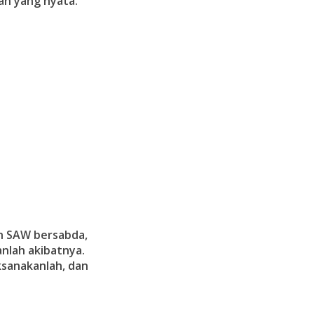
an yang nyata.”
lah SAW bersabda,
nlah akibatnya.
ksanakanlah, dan