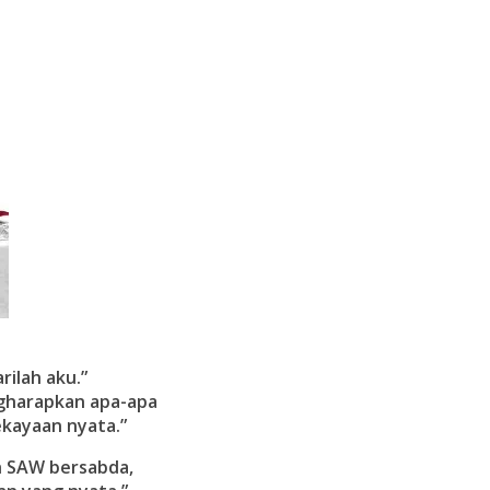
rilah aku.”
ngharapkan apa-apa
ekayaan nyata.”
ah SAW bersabda,