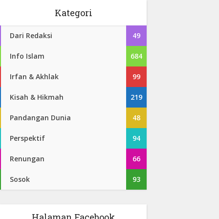
Kategori
Dari Redaksi
49
Info Islam
684
Irfan & Akhlak
99
Kisah & Hikmah
219
Pandangan Dunia
48
Perspektif
94
Renungan
66
Sosok
93
Halaman Facebook