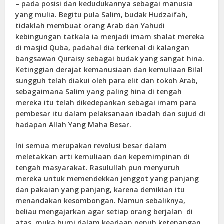
– pada posisi dan kedudukannya sebagai manusia
yang mulia. Begitu pula Salim, budak Hudzaifah,
tidaklah membuat orang Arab dan Yahudi
kebingungan tatkala ia menjadi imam shalat mereka
di masjid Quba, padahal dia terkenal di kalangan
bangsawan Quraisy sebagai budak yang sangat hina.
Ketinggian derajat kemanusiaan dan kemuliaan Bilal
sungguh telah diakui oleh para elit dan tokoh Arab,
sebagaimana Salim yang paling hina di tengah
mereka itu telah dikedepankan sebagai imam para
pembesar itu dalam pelaksanaan ibadah dan sujud di
hadapan Allah Yang Maha Besar.
Ini semua merupakan revolusi besar dalam
meletakkan arti kemuliaan dan kepemimpinan di
tengah masyarakat. Rasulullah pun menyuruh
mereka untuk memendekkan jenggot yang panjang
dan pakaian yang panjang, karena demikian itu
menandakan kesombongan. Namun sebaliknya,
beliau mengajarkan agar setiap orang berjalan di
atas muka bumi dalam keadaan penuh ketenangan