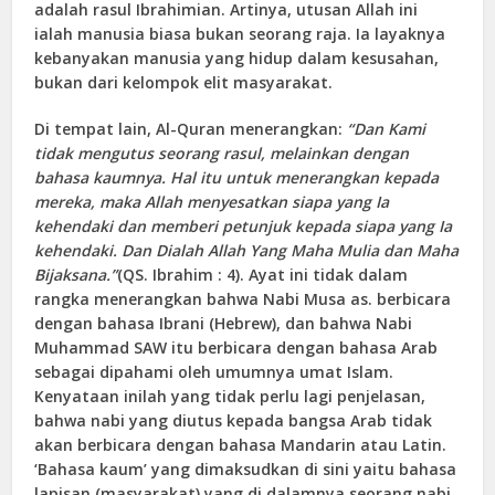
adalah rasul Ibrahimian. Artinya, utusan Allah ini
ialah manusia biasa bukan seorang raja. Ia layaknya
kebanyakan manusia yang hidup dalam kesusahan,
bukan dari kelompok elit masyarakat.
Di tempat lain, Al-Quran menerangkan:
“Dan Kami
tidak mengutus seorang rasul, melainkan dengan
bahasa kaumnya. Hal itu untuk menerangkan kepada
mereka, maka Allah menyesatkan siapa yang Ia
kehendaki dan memberi petunjuk kepada siapa yang Ia
kehendaki. Dan Dialah Allah Yang Maha Mulia dan Maha
Bijaksana.”
(QS. Ibrahim : 4). Ayat ini tidak dalam
rangka menerangkan bahwa Nabi Musa as. berbicara
dengan bahasa Ibrani (Hebrew), dan bahwa Nabi
Muhammad SAW itu berbicara dengan bahasa Arab
sebagai dipahami oleh umumnya umat Islam.
Kenyataan inilah yang tidak perlu lagi penjelasan,
bahwa nabi yang diutus kepada bangsa Arab tidak
akan berbicara dengan bahasa Mandarin atau Latin.
‘Bahasa kaum’ yang dimaksudkan di sini yaitu bahasa
lapisan (masyarakat) yang di dalamnya seorang nabi