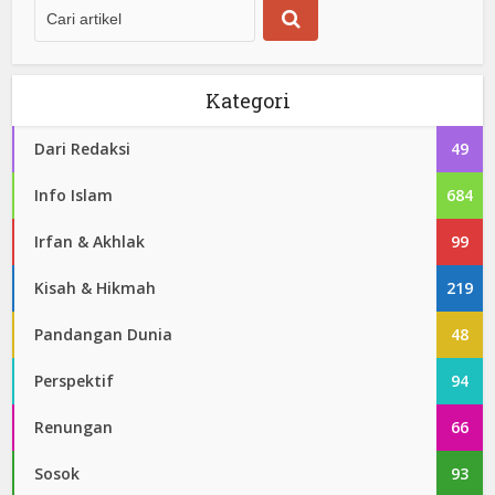
Kategori
Dari Redaksi
49
Info Islam
684
Irfan & Akhlak
99
Kisah & Hikmah
219
Pandangan Dunia
48
Perspektif
94
Renungan
66
Sosok
93