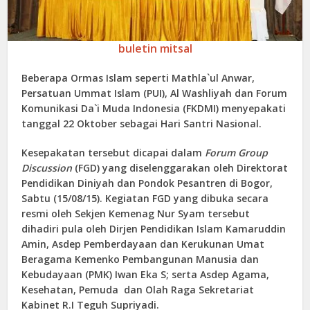
buletin mitsal
Beberapa Ormas Islam seperti Mathla`ul Anwar,
Persatuan Ummat Islam (PUI), Al Washliyah dan Forum
Komunikasi Da`i Muda Indonesia (FKDMI) menyepakati
tanggal 22 Oktober sebagai Hari Santri Nasional.
Kesepakatan tersebut dicapai dalam
Forum Group
Discussion
(FGD) yang diselenggarakan oleh Direktorat
Pendidikan Diniyah dan Pondok Pesantren di Bogor,
Sabtu (15/08/15). Kegiatan
FGD
yang dibuka secara
resmi oleh Sekjen Kemenag Nur Syam tersebut
dihadiri pula oleh Dirjen Pendidikan Islam Kamaruddin
Amin, Asdep Pemberdayaan dan Kerukunan Umat
Beragama Kemenko Pembangunan Manusia dan
Kebudayaan (PMK) Iwan Eka S; serta Asdep Agama,
Kesehatan, Pemuda dan Olah Raga Sekretariat
Kabinet
R.I
Teguh Supriyadi.