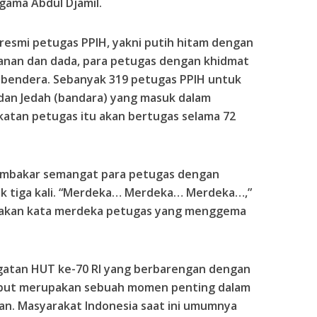
gama Abdul Djamil.
resmi petugas
PPIH
, yakni putih hitam dengan
kanan dan dada, para petugas dengan khidmat
 bendera. Sebanyak 319 petugas
PPIH
untuk
dan Jedah (bandara) yang masuk dalam
tan petugas itu akan bertugas selama 72
embakar semangat para petugas dengan
k tiga kali. “Merdeka… Merdeka… Merdeka…,”
riakan kata merdeka petugas yang menggema
ngatan
HUT
ke-70 RI yang berbarengan dengan
but merupakan sebuah momen penting dalam
an. Masyarakat Indonesia saat ini umumnya