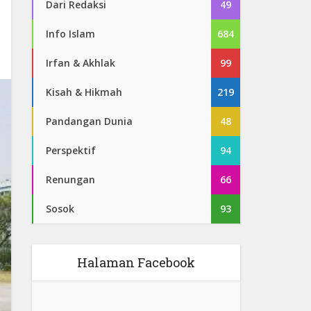
Dari Redaksi
49
Info Islam
684
Irfan & Akhlak
99
Kisah & Hikmah
219
Pandangan Dunia
48
Perspektif
94
Renungan
66
Sosok
93
Halaman Facebook