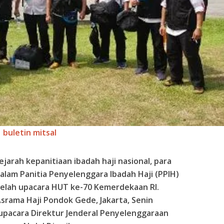
buletin mitsal
jarah kepanitiaan ibadah haji nasional, para
alam Panitia Penyelenggara Ibadah Haji (
PPIH
)
telah upacara
HUT
ke-70 Kemerdekaan RI.
Asrama Haji Pondok Gede, Jakarta, Senin
 upacara Direktur Jenderal Penyelenggaraan