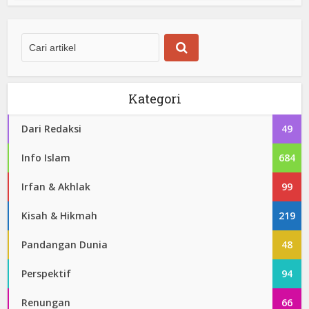
Kategori
Dari Redaksi
49
Info Islam
684
Irfan & Akhlak
99
Kisah & Hikmah
219
Pandangan Dunia
48
Perspektif
94
Renungan
66