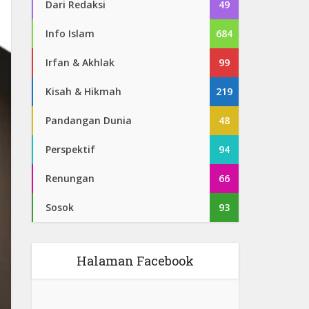
Dari Redaksi
49
Info Islam
684
Irfan & Akhlak
99
Kisah & Hikmah
219
Pandangan Dunia
48
Perspektif
94
Renungan
66
Sosok
93
Halaman Facebook