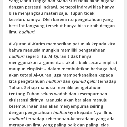
Yang Maha Tingga dan Maha Suci tidak akan digapai
dengan persepsi indrawi, persepsi indrawi kita hanya
bisa menjangkau materi saja, itupun tidak
keseluruhannya. Oleh karena itu pengetahuan yang
bersifat langsung tersebut hanya bisa diraih dengan
ilmu
hudhuri
.
Al-Quran Al-Karim memberikan petunjuk kepada kita
bahwa manusia mungkin memiliki pengetahuan
hudhuri
seperti itu. Al-Quran tidak hanya
menggunakan argumentasi akal – baik secara implisit
maupun eksplisit – dalam membuktikan berbagai hal,
akan tetapi Al-Quran juga memperkenalkan kepada
kita pengetahuan
hudhuri
dan
syuhud qalbi
terhadap
Tuhan. Setiap manusia memiliki pengetahuan
tentang Tuhan seluas wadah dan kesempurnaan
eksistensi dirinya. Manusia akan berjalan menuju
kesempurnaan dan akan menyempurna seiring
dengan pengetahuan
hudhuri
nya kepada-Nya. Ilmu
hudhuri
terhadap keberadaan-keberadaan yang ada
merupakan ilmu yang paling baik dan paling jelas,