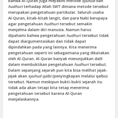
bahwa Al-Quran juga meyakini metode
syuhud
dan
hudhuri
terhadap Allah SWT dimana metode tersebut
merupakan pengetahuan partikular. Seluruh usaha
Al-Quran, kitab-kitab langit, dan para Nabi berupaya
agar pengetahuan
hudhuri
tersebut semakin
menjelma dalam diri manusia. Namun harus
dipahami bahwa pengetahuan
hudhuri
tersebut tidak
dapat diargumentasikan dan tidak dapat
dipindahkan pada yang lainnya. Kita menerima
pengetahuan seperti ini sebagaimana yang dikatakan
oleh Al-Quran. Al-Quran banyak menunjukkan dalil
dalam membuktikan pengetahuan
hudhuri
tersebut.
Dalam sepanjang sejarah pun kita bisa melihat jejak-
jejak akan
syuhud qalbi
(penyingkapan melalui qalbu)
tersebut. Namun meskipun bukti-bukti sejarah itu
tidak ada akan tetapi kita tetap menerima
pengetahuan tersebut karena Al-Quran
menjelaskannya.