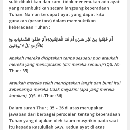
sulit dibuktikan dan kami tidak menemukan ada ayat
yang membuktikan secara langsung keberadaan
Tuhan. Namun terdapat ayat yang dapat kita
gunakan (perantara) dalam membuktikan
keberadaan Tuhan :
﴿أَمْ خُلِقُوا مِنْ غَيْرِ شَيْ‏ءٍ أَمْ هُمُ الْخالِقُونَ﴾﴿أَمْ خَلَقُوا السَّماواتِ وَ
الْأَرْضَ بَلْ لا يُوقِنُونَ﴾
Apakah mereka diciptakan tanpa sesuatu pun ataukah
mereka yang menciptakan (diri mereka sendiri)?
(QS. At-
Thur : 35)
Ataukah mereka telah menciptakan langit dan bumi itu?
Sebenarnya mereka tidak meyakini (apa yang mereka
katakan).
(QS. At-Thur :36)
Dalam surah Thur ; 35 – 36 di atas merupakan
jawaban dari berbagai persoalan tentang keberadaan
Tuhan yang diajukan oleh kaum musyrikin pada saat
itu kepada Rasulullah SAW. Kedua ayat di atas