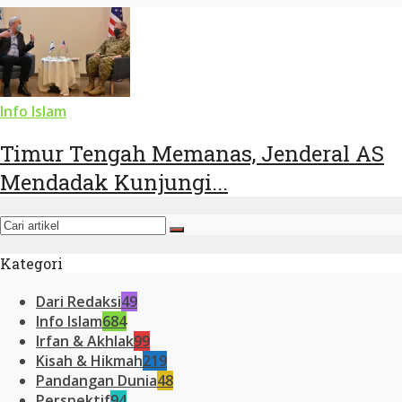
Info Islam
Timur Tengah Memanas, Jenderal AS
Mendadak Kunjungi...
Kategori
Dari Redaksi
49
Info Islam
684
Irfan & Akhlak
99
Kisah & Hikmah
219
Pandangan Dunia
48
Perspektif
94