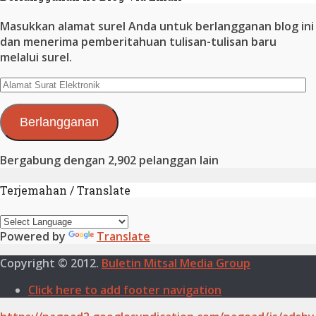
Masukkan alamat surel Anda untuk berlangganan blog ini
dan menerima pemberitahuan tulisan-tulisan baru
melalui surel.
Alamat
Surat
Elektronik
Berlangganan
Bergabung dengan 2,902 pelanggan lain
Terjemahan / Translate
Powered by
Translate
Copyright © 2012.
Buletin Mitsal Media Group
Click here to add footer navigation