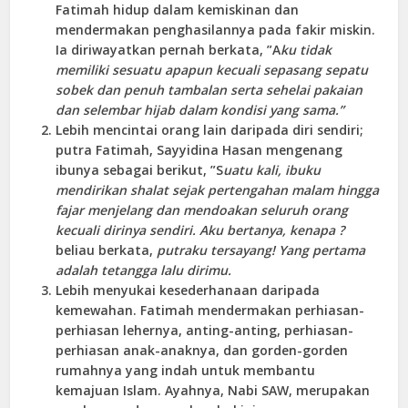
Fatimah hidup dalam kemiskinan dan
mendermakan penghasilannya pada fakir miskin.
Ia diriwayatkan pernah berkata, ”A
ku tidak
memiliki sesuatu apapun kecuali sepasang sepatu
sobek dan penuh tambalan serta sehelai pakaian
dan selembar hijab dalam kondisi yang sama.”
Lebih mencintai orang lain daripada diri sendiri;
putra Fatimah, Sayyidina Hasan mengenang
ibunya sebagai berikut, ”S
uatu kali, ibuku
mendirikan shalat sejak pertengahan malam hingga
fajar menjelang dan mendoakan seluruh orang
kecuali dirinya sendiri. Aku bertanya, kenapa ?
beliau berkata,
putraku tersayang! Yang pertama
adalah tetangga lalu dirimu.
Lebih menyukai kesederhanaan daripada
kemewahan. Fatimah mendermakan perhiasan-
perhiasan lehernya, anting-anting, perhiasan-
perhiasan anak-anaknya, dan gorden-gorden
rumahnya yang indah untuk membantu
kemajuan Islam. Ayahnya, Nabi SAW, merupakan