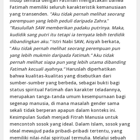
hidup semasa dengan Fatimah mengatakan bahwa
Fatimah memiliki seluruh karakteristik kemanusiaan
yang transenden.
”Aku tidak pernah melihat seorang
perempuan yang lebih peduli daripada Zahra.
”
”Rasulullah SAW memberikan padaku putrinya. Maka,
kudidik sang putri itu tetapi ia ternyata lebih terdidik
dibandingkan aku.”
Istri Nabi SAW, Aisyah berkata,
”
Aku tidak pernah melihat seorang perempuan pun
yang lebih mukmin daripada Fatimah.”
A
ku tidak
pernah melihat siapa pun yang lebih utama dibanding
Fatimah kecuali ayahnya.”
Haruslah diperhatikan
bahwa kualitas-kualitas yang disebutkan dari
sumber-sumber yang berbeda, sebagai bukti bagi
status spiritual Fatimah dan karakter teladannya,
merupakan tanga-tanda umum kesempurnaan bagi
segenap manusia,
di mana masalah gender sama
sekali tidak berperan apapun dalam konteks ini.
Kesimpulan
Sudah menjadi Fitrah Manusia untuk
mencontoh sosok yang ideal. Dalam Islam, sosok yang
ideal mewujud pada pribadi-pribadi tertentu, yang
memiliki nilai-nilai spiritual termulia. Melalui sebuah