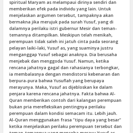
spiritual Maryam as melampaui dirinya sendiri dan
memberikan efek pada individu yang lain. Untuk
menjelaskan argumen tersebut, tampaknya akan
bermakna jika merujuk pada surah Yusuf, yang di
dalamnya perilaku istri gubernur Mesir dan teman-
temannya ditampilkan. Meskipun telah menikah,
perempuan tidak saleh ini jatuh cinta pada seorang
pelayan laiki-laki, Yusuf as, yang suaminya justru
menganggap Yusuf sebagai anaknya. Dia berusaha
menjebak dan menggoda Yusuf. Namun, ketika
rencana jahatnya gagal dan rahasianya terbongkar,
ia membalasnya dengan mendistorsi kebenaran dan
berpura-pura bahwa Yusuflah yang berupaya
merayunya. Maka, Yusuf as dijebloskan ke dalam
penjara karena rencana jahatnya. Fakta bahwa Al-
Quran memberikan contoh dari kalangan perempuan
bukan pria merefleksikan pentingnya perilaku
perempuan dalam kondisi semacam itu. Lebih jauh.
Al-Quran menggunakan frasa ”tipu daya yang besar”
ketika menjelaskan perilaku perempuan tersebut dan
teman-temannya yang mencoba merayu Yusuf as