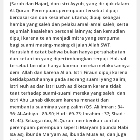
(Sarah dan Hajar), dan istri Ayyub, yang dirujuk dalam
Al-Quran. Perempuan-perempuan tersebut dipuji
berdasarkan dua kesalehan utama; dipuji sebagai
hamba yang saleh dan pelaku amal-amal saleh, serta
sejumlah kesalehan personal lainnya; dan kemudian
dipuji karena telah menjadi mitra yang sempurna
bagi suami masing-masing di jalan Allah SWT.
Haruslah dicatat bahwa bukan hanya persahabatan
dan ketaatan yang dipertimbangkan terpuji. Hal-hal
tersebut bernilai hanya karena mereka melakukannya
demi Allah dan karena Allah. Istri Firaun dipuji karena
ketidakpatuhannya pada seorang suami yang zalim,
istri Nuh as dan istri Luth as dikecam karena tidak
taat terhadap suami-suami mereka yang saleh, dan
istri Abu Lahab dikecam karena menaati dan
membantu suaminya yang zalim (QS. Ali Imran : 34-
36; Al-Anbiya : 89-90; Hud : 69-73; Ibrahim : 37; Shad :
41-44). Sebagai ibu, Al-Quran memberikan contoh
perempuan-perempuan seperti Maryam (ibunda Nabi
Isa as), ibunda Maryam as, ibunda Musa as, dan juga