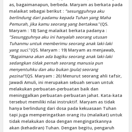
as, bagaimanapun, berbeda. Maryam as berkata pada
malaikat sebagai berikut :
”sesungguhnya aku
berlindung dari padamu kepada Tuhan yang Maha
Pemurah, jika kamu seorang yang bertakwa
.”(QS.
Maryam : 18) Sang malaikat berkata padanya :
”Sesungguhnya aku ini hanyalah seorang utusan
Tuhanmu untuk memberimu seorang anak laki-laki
yang suci
.”(QS. Maryam : 19) Maryam as menjawab,
”Bagaimana akan ada bagiku seorang anak laki-laki
sedangkan tidak pernah seorang manusia pun
menyentuhku dan aku bukan (pula) seorang
pezina!”
(QS. Maryam : 20
)
Menurut seorang ahli tafsir,
Jawadi Amuli, ini merupakan sebuah seruan untuk
melakukan perbuatan-perbuatan baik dan
meninggalkan perbuatan-perbuatan jahat. Kata-kata
tersebut memiliki nilai instruktif. Maryam as tidak
hanya berlindung dari dosa pada kekuasaan Tuhan
tapi juga memperingatkan orang itu (malaikat) untuk
tidak melakukan dosa dengan mengingatkannya
akan (kehadiran) Tuhan. Dengan begitu, pengaruh