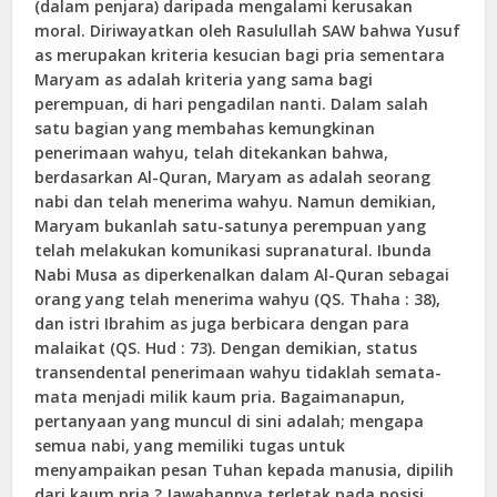
(dalam penjara) daripada mengalami kerusakan
moral. Diriwayatkan oleh Rasulullah SAW bahwa Yusuf
as merupakan kriteria kesucian bagi pria sementara
Maryam as adalah kriteria yang sama bagi
perempuan, di hari pengadilan nanti. Dalam salah
satu bagian yang membahas kemungkinan
penerimaan wahyu, telah ditekankan bahwa,
berdasarkan Al-Quran, Maryam as adalah seorang
nabi dan telah menerima wahyu. Namun demikian,
Maryam bukanlah satu-satunya perempuan yang
telah melakukan komunikasi supranatural. Ibunda
Nabi Musa as diperkenalkan dalam Al-Quran sebagai
orang yang telah menerima wahyu (QS. Thaha : 38),
dan istri Ibrahim as juga berbicara dengan para
malaikat (QS. Hud : 73). Dengan demikian, status
transendental penerimaan wahyu tidaklah semata-
mata menjadi milik kaum pria. Bagaimanapun,
pertanyaan yang muncul di sini adalah; mengapa
semua nabi, yang memiliki tugas untuk
menyampaikan pesan Tuhan kepada manusia, dipilih
dari kaum pria ? Jawabannya terletak pada posisi