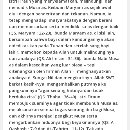
istri Firaun yang menyelamatkan, melindungi, dan
mendidik Musa as. Keibuan Maryam as sejak awal
diuji dengan penderitaan dan tekanan. Namun, ia
tetap menghadapi masyarakatnya dengan berani
dan membesarkan serta mendidik Isa as dengan baik
(QS. Maryam : 22-23). Ibunda Maryam as, di sisi lain,
bersumpah bahwa bayi dalam kandungannya akan
didedikasikan pada Tuhan dan setelah sang bayi
lahir, memohon kepada Allah untuk melindunginya
dan anaknya (QS. Ali Imran : 34-36). Ibunda Nabi Musa
as dalam kesedihan yang luar biasa – tapi
ditenangkan oleh firman Allah – menghanyutkan
anaknya di Sungai Nil dan mengikutinya. Allah SWT,
berkat kasih-Nya, mengembalikan putranya ke
pangkuannya ”agar senang hatinya dan tidak
berduka cita” (QS. Thaha : 36-40). Istri Firaun
membujuk suaminya agar tidak membunuh Musa as,
melaksanakan semua tugas seorang ibu bagi Musa,
dan akhirnya menjadi pengikut Musa serta
mengorbankan hidupnya bagi keyakinannya (QS. Al-
Qashash : 7-9 dan At-Tahrim : 11-12). Tak ada