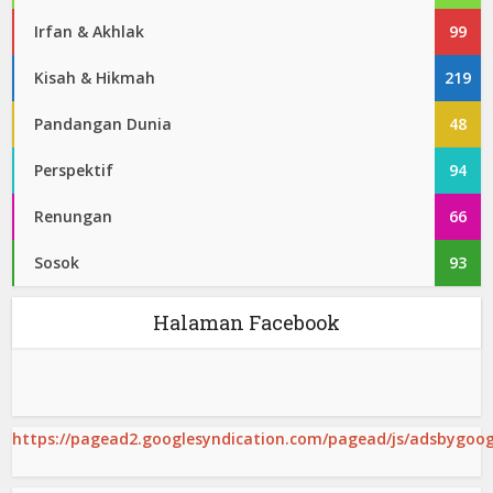
Irfan & Akhlak
99
Kisah & Hikmah
219
Pandangan Dunia
48
Perspektif
94
Renungan
66
Sosok
93
Halaman Facebook
https://pagead2.googlesyndication.com/pagead/js/adsbygoogl