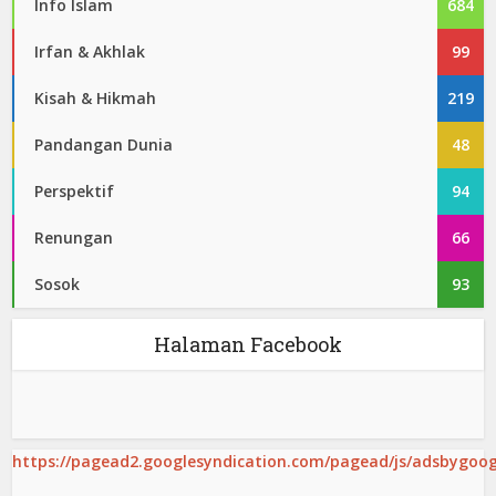
Info Islam
684
Irfan & Akhlak
99
Kisah & Hikmah
219
Pandangan Dunia
48
Perspektif
94
Renungan
66
Sosok
93
Halaman Facebook
https://pagead2.googlesyndication.com/pagead/js/adsbygoogl