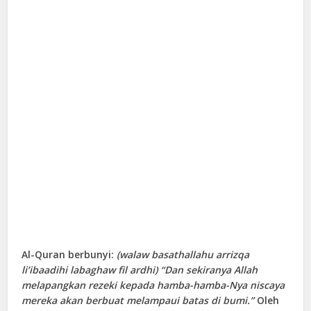
Al-Quran berbunyi:
(walaw basathallahu arrizqa
li’ibaadihi labaghaw fil ardhi) “Dan sekiranya Allah
melapangkan rezeki kepada hamba-hamba-Nya niscaya
mereka akan berbuat melampaui batas di bumi.”
Oleh