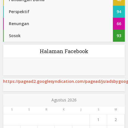
Perspektif
94
Renungan
66
Sosok
93
Halaman Facebook
https://pagead2.googlesyndication.com/pagead/js/adsbygoogl
Agustus 2026
S
S
R
K
J
S
M
1
2