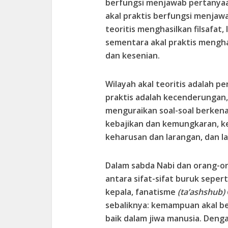
berfungsi menjawab pertany
akal praktis berfungsi menja
teoritis menghasilkan filsafat,
sementara akal praktis menghas
dan kesenian.
Wilayah akal teoritis adalah p
praktis adalah kecenderungan,
menguraikan soal-soal berken
kebajikan dan kemungkaran, k
keharusan dan larangan, dan la
Dalam sabda Nabi dan orang-or
antara sifat-sifat buruk seper
kepala, fanatisme
(ta’ashshub)
sebaliknya: kemampuan akal be
baik dalam jiwa manusia. Deng