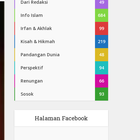
Dari Redaksi
49
Info Islam
684
Irfan & Akhlak
99
Kisah & Hikmah
219
Pandangan Dunia
48
Perspektif
94
Renungan
66
Sosok
93
Halaman Facebook