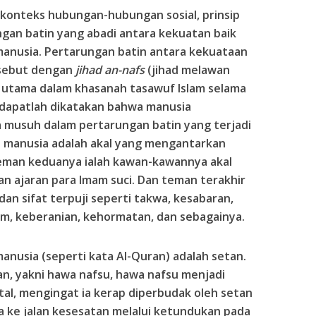
 konteks hubungan-hubungan sosial, prinsip
ngan batin yang abadi antara kekuatan baik
manusia. Pertarungan batin antara kekuataan
disebut dengan
jihad an-nafs
(jihad melawan
 utama dalam khasanah tasawuf Islam selama
 dapatlah dikatakan bahwa manusia
 musuh dalam pertarungan batin yang terjadi
 manusia adalah akal yang mengantarkan
eman keduanya ialah kawan-kawannya akal
dan ajaran para Imam suci. Dan teman terakhir
dan sifat terpuji seperti takwa, kesabaran,
am, keberanian, kehormatan, dan sebagainya.
manusia (seperti kata Al-Quran) adalah setan.
an, yakni hawa nafsu, hawa nafsu menjadi
al, mengingat ia kerap diperbudak oleh setan
ke jalan kesesatan melalui ketundukan pada