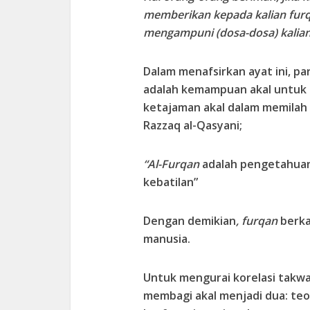
memberikan kepada kalian fur
mengampuni (dosa-dosa) kalian
Dalam menafsirkan ayat ini, 
adalah kemampuan akal untuk
ketajaman akal dalam memilah
Razzaq al-Qasyani;
“Al-Furqan
adalah pengetahuan
kebatilan”
Dengan demikian
, furqan
berka
manusia.
Untuk mengurai korelasi takwa
membagi akal menjadi dua: teo