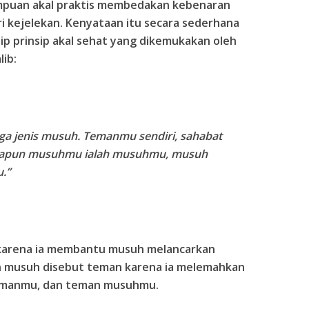
mpuan akal praktis membedakan kebenaran
ri kejelekan. Kenyataan itu secara sederhana
ip prinsip akal sehat yang dikemukakan oleh
lib:
tiga jenis musuh. Temanmu sendiri, sahabat
apun musuhmu ialah musuhmu, musuh
.”
arena ia membantu musuh melancarkan
n musuh disebut teman karena ia melemahkan
manmu, dan teman musuhmu.