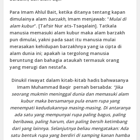
Para Imam Ahlul Bait, ketika ditanya tentang kapan
dimulainya alam
barzakh
, Imam menjawab: “
Mulai di
alam kubur
“. [Tafsir Nur ats-Tsaqalain]. Tatkala
manusia memasuki alam kubur maka alam barzakh
pun dimulai, yakni pada saat itu manusia mulai
merasakan kehidupan barzakhnya yang ia cipta di
alam dunia ini; apakah ia tergolong manusia
beruntung dan bahagia ataukah termasuk orang
yang merugi dan nestafa.
Dinukil riwayat dalam kitab-kitab hadis bahwasanya
Imam Muhammad Baqir pernah bersabda:
“Jika
seorang mukmin meninggal dunia dan memasuki alam
kubur maka bersamanya pula enam rupa yang
menempati kedudukannya masing-masing. Di antaranya
ada satu yang mempunyai rupa paling bagus, paling
beribawa, paling harum, dan paling bersih ketimbang
dari yang lainnya. Selanjutnya beliau mengatakan: Ada
satu bentuk rupa yang berdiri di samping kanan hamba