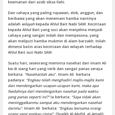
keamanan dari azab siksa Ilahi.
Dan cahaya yang paling rupawan, elok, anggun, dan
beribawa yang akan menemani hamba nantinya
adalah
wilayah
kepada Ahlul Bait Nabi SAW. Kecintaan
kepada Ahlul Bait yang suci akan menjelma menjadi
cahaya yang sangat indah dan mempesona, yang
akan meliputi hamba mukmin di alam barzakh. Inilah
dimensi batin atas kecintaan dan wilayah terhadap
Ahlul Bait suci Nabi SAW.
Suatu hari, seseorang meminta nasehat dari imam Ali
kw di siang hari yang terik dan sangat panas seraya
berkata:
“Nasehatilah aku
“. Imam Ali berkata
padanya:
“Engkau telah menghadiri majlis-majlis kami
dan mendengarkan ucapan-ucapan kami, maka apa
faedahnya dari mendengarkan nasehat pada waktu
yang panas seperti ini?”
Ia berkata:
“Saya tidak akan
meninggalkanmu sampai aku mendengarkan nasehat
darimu”
. Imam Ali berkata:
“Engkau bersama orang-
orang yang engkau cintai”
. [Syaikh Al-Mufid, al-Amali].