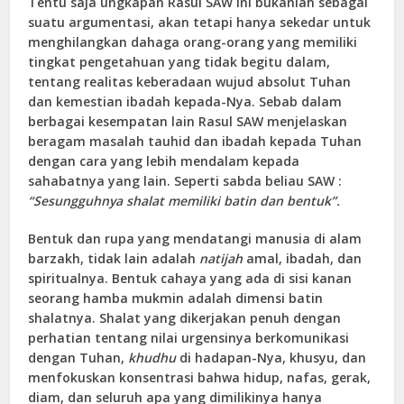
Tentu saja ungkapan Rasul SAW ini bukanlah sebagai
suatu argumentasi, akan tetapi hanya sekedar untuk
menghilangkan dahaga orang-orang yang memiliki
tingkat pengetahuan yang tidak begitu dalam,
tentang realitas keberadaan wujud absolut Tuhan
dan kemestian ibadah kepada-Nya. Sebab dalam
berbagai kesempatan lain Rasul SAW menjelaskan
beragam masalah tauhid dan ibadah kepada Tuhan
dengan cara yang lebih mendalam kepada
sahabatnya yang lain. Seperti sabda beliau SAW :
“Sesungguhnya shalat memiliki batin dan bentuk”.
Bentuk dan rupa yang mendatangi manusia di alam
barzakh, tidak lain adalah
natijah
amal, ibadah, dan
spiritualnya. Bentuk cahaya yang ada di sisi kanan
seorang hamba mukmin adalah dimensi batin
shalatnya. Shalat yang dikerjakan penuh dengan
perhatian tentang nilai urgensinya berkomunikasi
dengan Tuhan,
khudhu
di hadapan-Nya, khusyu, dan
menfokuskan konsentrasi bahwa hidup, nafas, gerak,
diam, dan seluruh apa yang dimilikinya hanya