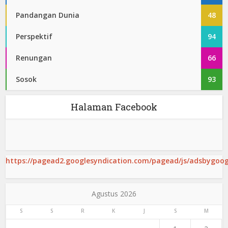
Pandangan Dunia
48
Perspektif
94
Renungan
66
Sosok
93
Halaman Facebook
https://pagead2.googlesyndication.com/pagead/js/adsbygoogl
Agustus 2026
S
S
R
K
J
S
M