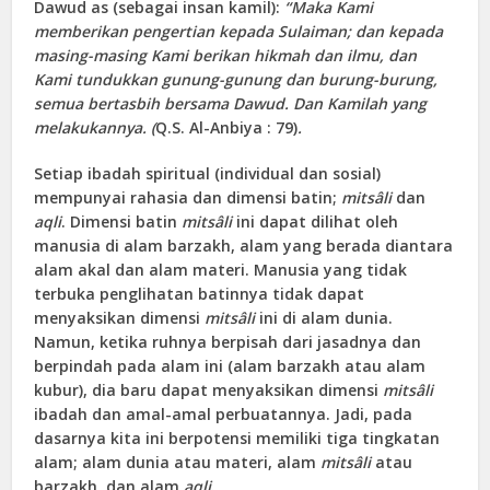
Dawud as (sebagai insan kamil):
“Maka Kami
memberikan pengertian kepada Sulaiman; dan kepada
masing-masing Kami berikan hikmah dan ilmu, dan
Kami tundukkan gunung-gunung dan burung-burung,
semua bertasbih bersama Dawud. Dan Kamilah yang
melakukannya. (
Q.S. Al-Anbiya : 79)
.
Setiap ibadah spiritual (individual dan sosial)
mempunyai rahasia dan dimensi batin;
mitsâli
dan
aqli
. Dimensi batin
mitsâli
ini dapat dilihat oleh
manusia di alam barzakh, alam yang berada diantara
alam akal dan alam materi. Manusia yang tidak
terbuka penglihatan batinnya tidak dapat
menyaksikan dimensi
mitsâli
ini di alam dunia.
Namun, ketika ruhnya berpisah dari jasadnya dan
berpindah pada alam ini (alam barzakh atau alam
kubur), dia baru dapat menyaksikan dimensi
mitsâli
ibadah dan amal-amal perbuatannya. Jadi, pada
dasarnya kita ini berpotensi memiliki tiga tingkatan
alam; alam dunia atau materi, alam
mitsâli
atau
barzakh, dan alam
aqli
.