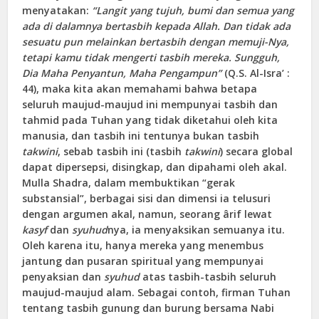
menyatakan:
“Langit yang tujuh, bumi dan semua yang
ada di dalamnya bertasbih kepada Allah. Dan tidak ada
sesuatu pun melainkan bertasbih dengan memuji-Nya,
tetapi kamu tidak mengerti tasbih mereka. Sungguh,
Dia Maha Penyantun, Maha Pengampun”
(Q.S. Al-Isra’ :
44), maka kita akan memahami bahwa betapa
seluruh maujud-maujud ini mempunyai tasbih dan
tahmid pada Tuhan yang tidak diketahui oleh kita
manusia, dan tasbih ini tentunya bukan tasbih
takwini
, sebab tasbih ini (tasbih
takwini
) secara global
dapat dipersepsi, disingkap, dan dipahami oleh akal.
Mulla Shadra, dalam membuktikan “gerak
substansial”, berbagai sisi dan dimensi ia telusuri
dengan argumen akal, namun, seorang ârif lewat
kasyf
dan
syuhud
nya, ia menyaksikan semuanya itu.
Oleh karena itu, hanya mereka yang menembus
jantung dan pusaran spiritual yang mempunyai
penyaksian dan
syuhud
atas tasbih-tasbih seluruh
maujud-maujud alam. Sebagai contoh, firman Tuhan
tentang tasbih gunung dan burung bersama Nabi