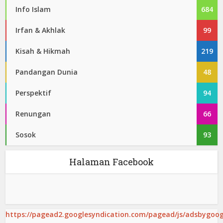
Info Islam
684
Irfan & Akhlak
99
Kisah & Hikmah
219
Pandangan Dunia
48
Perspektif
94
Renungan
66
Sosok
93
Halaman Facebook
https://pagead2.googlesyndication.com/pagead/js/adsbygoogl