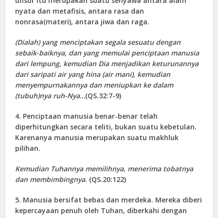
unsur itu merupakan suatu senyawa antara alam
nyata dan metafisis, antara rasa dan
nonrasa(materi), antara jiwa dan raga.
(Dialah) yang menciptakan segala sesuatu dengan
sebaik-baiknya, dan yang memulai penciptaan manusia
dari lempung, kemudian Dia menjadikan keturunannya
dari saripati air yang hina (air mani), kemudian
menyempurnakannya dan meniupkan ke dalam
(tubuh)nya ruh-Nya…
(QS.32:7-9)
4. Penciptaan manusia benar-benar telah
diperhitungkan secara teliti, bukan suatu kebetulan.
Karenanya manusia merupakan suatu makhluk
pilihan.
Kemudian Tuhannya memilihnya, menerima tobatnya
dan membimbingnya
. (QS.20:122)
5. Manusia bersifat bebas dan merdeka. Mereka diberi
kepercayaan penuh oleh Tuhan, diberkahi dengan