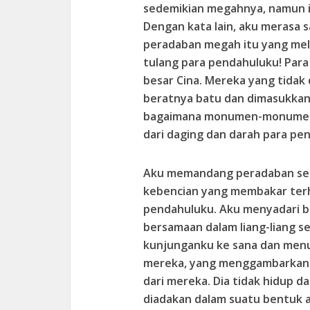
sedemikian megahnya, namun it
Dengan kata lain, aku meras
peradaban megah itu yang melal
tulang para pendahuluku! Par
besar Cina. Mereka yang tida
beratnya batu dan dimasukkan 
bagaimana monumen-monumen 
dari daging dan darah para pe
Aku memandang peradaban seb
kebencian yang membakar terh
pendahuluku. Aku menyadari 
bersamaan dalam liang-liang s
kunjunganku ke sana dan menul
mereka, yang menggambarkan ap
dari mereka. Dia tidak hidup d
diadakan dalam suatu bentuk a