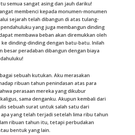
u semua sangat asing dan jauh dariku!
a sangat membenci kepada monumen-monumen
ui sejarah telah dibangun di atas tulang-
a pendahuluku yang juga membangun dinding
k dapat membawa beban akan diremukkan oleh
ke dinding-dinding dengan batu-batu. Inilah
besar peradaban dibangun dengan biaya
ndahuluku!
agai sebuah kutukan. Aku merasakan
adap ribuan tahun penindasan atas para
bahwa perasaan mereka yang dikubur
ekaligus, sama denganku. Akupun kembali dari
is sebuah surat untuk salah satu dari
a yang telah terjadi setelah lima ribu tahun
alam ribuan tahun itu, tetapi perbudakan
tau bentuk yang lain.