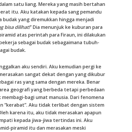
alam satu liang. Mereka yang masih bertahan
erat itu. Aku katakan kepada sang pemandu
a budak yang diremukkan hingga menjadi
g bisa dilihat!
” Dia menunjuk ke kuburan para
ramid atas perintah para Firaun, ini dilakukan
 bekerja sebagai budak sebagaimana tubuh-
agai budak.
ggalkan aku sendiri. Aku kemudian pergi ke
merasakan sangat dekat dengan yang dikubur
 sebagai ras yang sama dengan mereka. Benar
i area geografi yang berbeda tetapi perbedaan
uk membagi-bagi umat manusia. Dari fenomena
an “kerabat”. Aku tidak terlibat dengan sistem
 Oleh karena itu, aku tidak merasakan apapun
mpati kepada jiwa-jiwa tertindas ini. Aku
amid-piramid itu dan merasakan meski