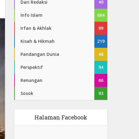
Dari Redaksi
49
Info Islam
684
Irfan & Akhlak
99
Kisah & Hikmah
219
Pandangan Dunia
48
Perspektif
94
Renungan
66
Sosok
93
Halaman Facebook