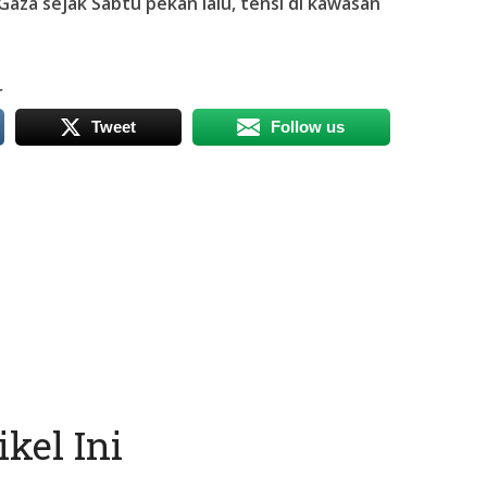
 Gaza sejak Sabtu pekan lalu, tensi di kawasan
r
Tweet
Follow us
kel Ini