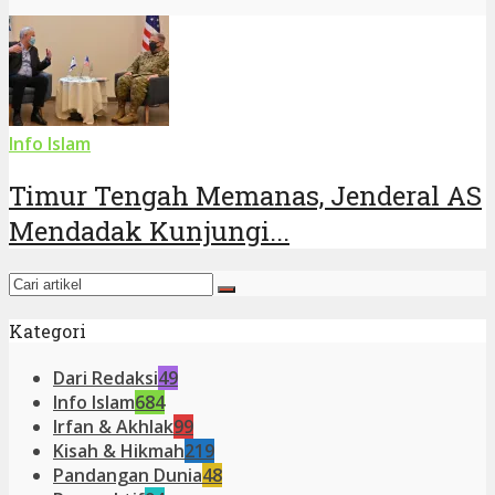
Info Islam
Timur Tengah Memanas, Jenderal AS
Mendadak Kunjungi...
Kategori
Dari Redaksi
49
Info Islam
684
Irfan & Akhlak
99
Kisah & Hikmah
219
Pandangan Dunia
48