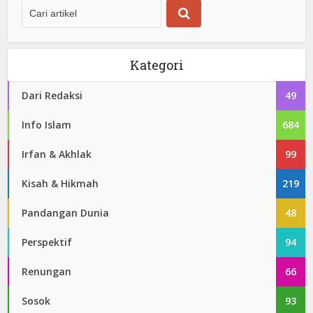
Kategori
Dari Redaksi
49
Info Islam
684
Irfan & Akhlak
99
Kisah & Hikmah
219
Pandangan Dunia
48
Perspektif
94
Renungan
66
Sosok
93