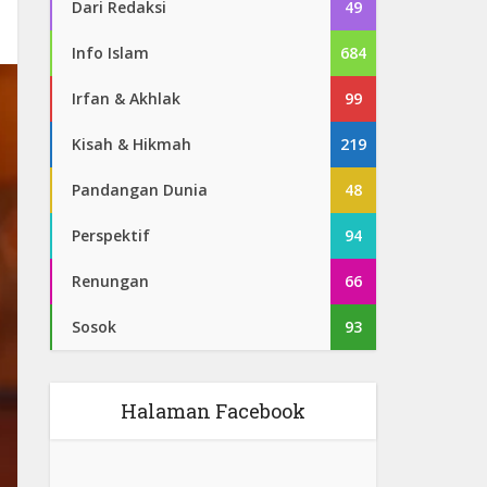
Dari Redaksi
49
Info Islam
684
Irfan & Akhlak
99
Kisah & Hikmah
219
Pandangan Dunia
48
Perspektif
94
Renungan
66
Sosok
93
Halaman Facebook