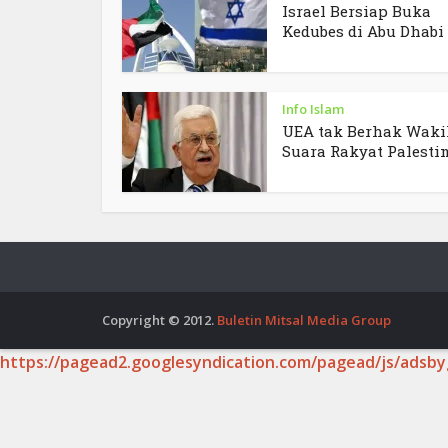
Israel Bersiap Buka
Kedubes di Abu Dhabi
Info Islam
UEA tak Berhak Waki
Suara Rakyat Palesti
Copyright © 2012.
Buletin Mitsal Media Group
https://pagead2.googlesyndication.com/pagead/js/adsby