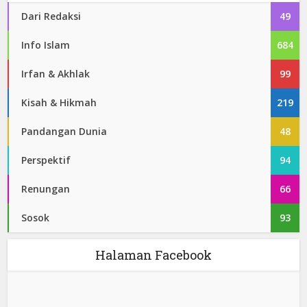
Dari Redaksi
49
Info Islam
684
Irfan & Akhlak
99
Kisah & Hikmah
219
Pandangan Dunia
48
Perspektif
94
Renungan
66
Sosok
93
Halaman Facebook